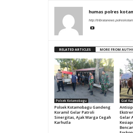
humas polres kot
http://tribratanews.polreskot
RELATED ARTICLES
MORE FROM AUTH
Polsek Kotamobagu
Giat Ka
Polsek Kotamobagu Gandeng
Antisi
Koramil Gelar Patroli
Ekstre
Sinergitas, Ajak Warga Cegah
Gelar 
Karhutla
Kesiap
Bencan
Forko