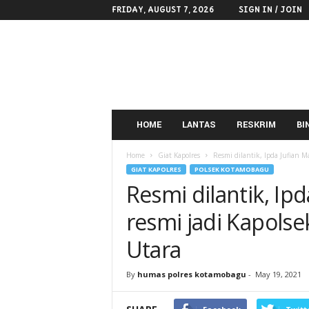
FRIDAY, AUGUST 7, 2026
SIGN IN / JOIN
POLRES
KOTAMOBAGU
HOME
LANTAS
RESKRIM
BI
Home
Giat Kapolres
Resmi dilantik, Ipda Jufian 
GIAT KAPOLRES
POLSEK KOTAMOBAGU
Resmi dilantik, Ip
resmi jadi Kapol
Utara
By
humas polres kotamobagu
-
May 19, 2021