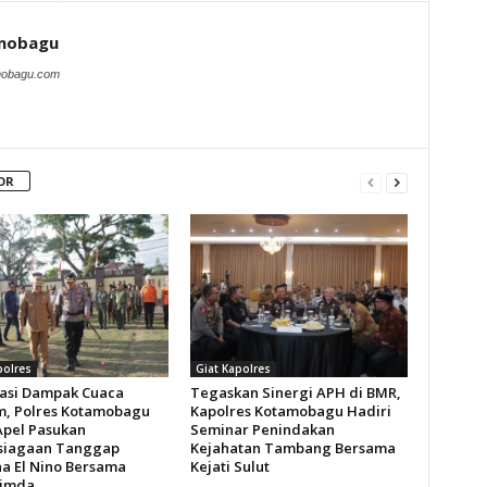
amobagu
amobagu.com
OR
polres
Giat Kapolres
pasi Dampak Cuaca
Tegaskan Sinergi APH di BMR,
m, Polres Kotamobagu
Kapolres Kotamobagu Hadiri
Apel Pasukan
Seminar Penindakan
siagaan Tanggap
Kejahatan Tambang Bersama
a El Nino Bersama
Kejati Sulut
pimda