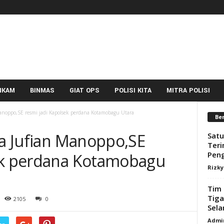
NKAM
BINMAS
GIAT OPS
POLISI KITA
MITRA POLISI
Manoppo,SE resmi jadi Kapolsek perdana Kotamobagu Utara
Ber
da Jufian Manoppo,SE
Satu
Teri
Pen
sek perdana Kotamobagu
Rizk
Tim 
Tiga
2105
0
Sela
Admi