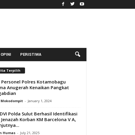
OPINI
PERISTIWA
ita Terpilih
 Personel Polres Kotamobagu
ma Anugerah Kenaikan Pangkat
gabdian
y Mokodompit
-
January 1, 2024
DVI Polda Sulut Berhasil Identifikasi
 Jenazah Korban KM Barcelona V A,
njutnya...
n Humas
-
July 21, 2025