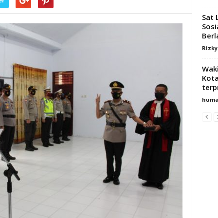
er
Sat 
Sosi
Berla
Rizk
Waki
Kot
terp
huma