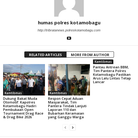
humas polres kotamobagu
http://tribratanews.polreskotamobagu.com
RELATED ARTICLES
MORE FROM AUTHOR
Kamtibmas
Pantau Antrean BBM,
Tim Pantera Polres
Kotamobagu Pastikan
Arus Lalu Lintas Tetap
Lancar
Kamtibmas
Kamtibmas
Dukung Bakat Muda
Respon Cepat Aduan
Otomotif: Kapolres
Masyarakat, Tim
Kotamobagu Hadiri
Pantera Tindak Lanjuti
Pembukaan Open
Laporan 110 dan
Tournament Drag Race
Bubarkan Keramaian
& Drag Bike 2026
yang Ganggu Warga