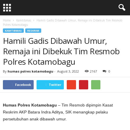
Home
Kamtibmas
Hamili Gadis Dibawah Umur, Remaja ini Dibekuk Tim Resmob
Polres Kotamobagu
KAMTIBMAS
RESKRIM
Hamili Gadis Dibawah Umur,
Remaja ini Dibekuk Tim Resmob
Polres Kotamobagu
By
humas polres kotamobagu
-
August 3, 2022
2167
0
Facebook
Twitter
Humas Polres Kotamobagu
– Tim Resmob dipimpin Kasat
Reskrim AKP Batara Indra Aditya, SIK menangkap pelaku
persetubuhan anak dibawah umur.