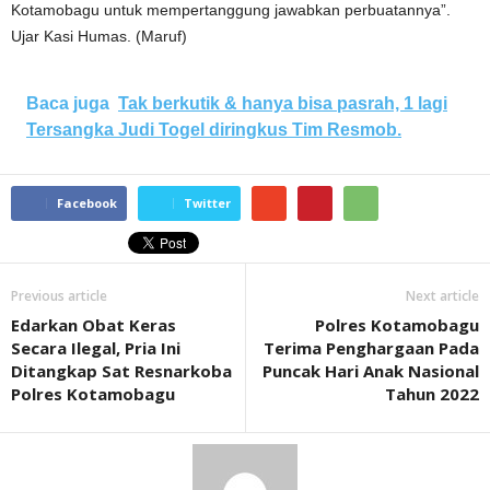
Kotamobagu untuk mempertanggung jawabkan perbuatannya”.
Ujar Kasi Humas. (Maruf)
Baca juga
Tak berkutik & hanya bisa pasrah, 1 lagi
Tersangka Judi Togel diringkus Tim Resmob.
Facebook
Twitter
Previous article
Next article
Edarkan Obat Keras
Polres Kotamobagu
Secara Ilegal, Pria Ini
Terima Penghargaan Pada
Ditangkap Sat Resnarkoba
Puncak Hari Anak Nasional
Polres Kotamobagu
Tahun 2022