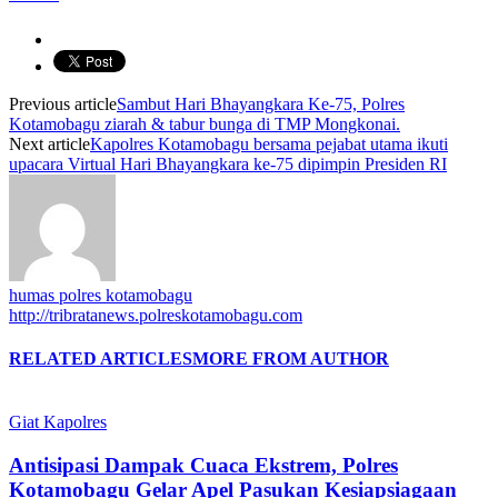
Previous article
Sambut Hari Bhayangkara Ke-75, Polres
Kotamobagu ziarah & tabur bunga di TMP Mongkonai.
Next article
Kapolres Kotamobagu bersama pejabat utama ikuti
upacara Virtual Hari Bhayangkara ke-75 dipimpin Presiden RI
humas polres kotamobagu
http://tribratanews.polreskotamobagu.com
RELATED ARTICLES
MORE FROM AUTHOR
Giat Kapolres
Antisipasi Dampak Cuaca Ekstrem, Polres
Kotamobagu Gelar Apel Pasukan Kesiapsiagaan