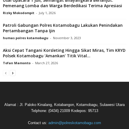
Usai Upacara 1 Juli, Semangat Bhayangkara Berlanjut:
Pemenang Lomba dan Warga Berdedikasi Terima Apresiasi
Rizky Mokodompit
-
July 1, 2026
Patroli Gabungan Polres Kotamobagu Lakukan Penindakan
Pertambangan Tanpa Ijin
humas polres kotamobagu
-
November 3, 2023
Aksi Cepat Tangani Korsleting Hingga Sikat Miras, Tim KRYD
Polsek Kotamobagu ‘Amankan’ Titik Vital...
Tofan Mamonto
-
March 27, 2026
Alamat : Jl. Paloko Kinalang, Kotabangon, Kotamobagu, Sulawesi Utara
Telphone: (0434) 21009 Kodepos: 95713
Contact us:
admin@polreskotamobagu.com