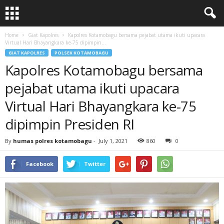
Home
Giat Kapolres
Kapolres Kotamobagu bersama pejabat utama ikuti upacara
Virtual Hari Bhayangkara ke-75 dipimpin...
GIAT KAPOLRES
POLSEK KOTAMOBAGU
Kapolres Kotamobagu bersama
pejabat utama ikuti upacara
Virtual Hari Bhayangkara ke-75
dipimpin Presiden RI
By
humas polres kotamobagu
-
July 1, 2021
860
0
Facebook
Twitter