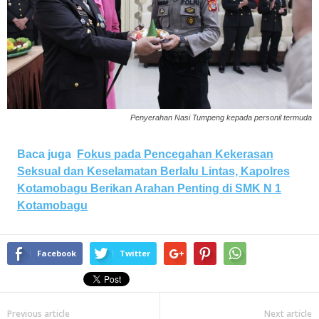
Penyerahan Nasi Tumpeng kepada personil termuda
Baca juga
Fokus pada Pencegahan Kekerasan
Seksual dan Keselamatan Berlalu Lintas, Kapolres
Kotamobagu Berikan Arahan Penting di SMK N 1
Kotamobagu
Facebook
Twitter
Previous article
Next article