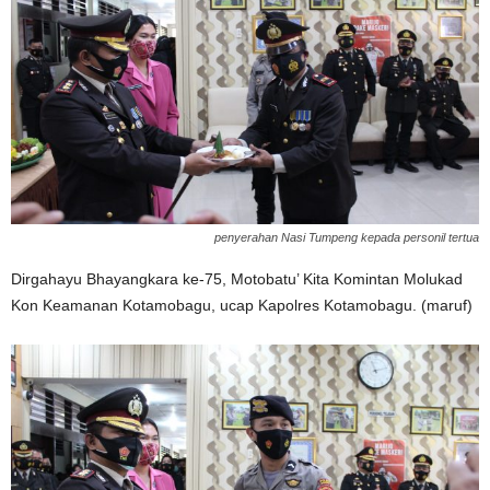
penyerahan Nasi Tumpeng kepada personil tertua
Dirgahayu Bhayangkara ke-75, Motobatu’ Kita Komintan Molukad
Kon Keamanan Kotamobagu, ucap Kapolres Kotamobagu. (maruf)