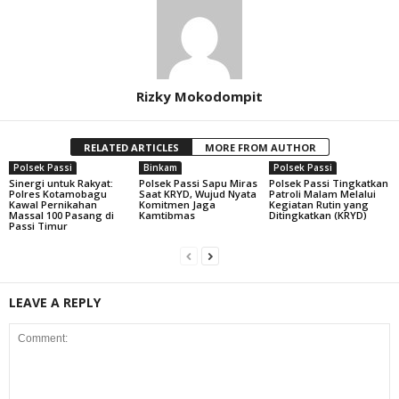
Rizky Mokodompit
RELATED ARTICLES
MORE FROM AUTHOR
Polsek Passi
Binkam
Polsek Passi
Sinergi untuk Rakyat:
Polsek Passi Sapu Miras
Polsek Passi Tingkatkan
Polres Kotamobagu
Saat KRYD, Wujud Nyata
Patroli Malam Melalui
Kawal Pernikahan
Komitmen Jaga
Kegiatan Rutin yang
Massal 100 Pasang di
Kamtibmas
Ditingkatkan (KRYD)
Passi Timur
LEAVE A REPLY