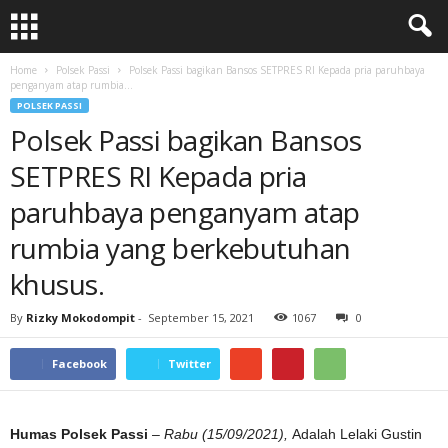
Home
Polsek Passi
Polsek Passi bagikan Bansos SETPRES RI Kepada pria paruhbaya
penganyam atap rumbia...
POLSEK PASSI
Polsek Passi bagikan Bansos
SETPRES RI Kepada pria
paruhbaya penganyam atap
rumbia yang berkebutuhan
khusus.
By
Rizky Mokodompit
-
September 15, 2021
1067
0
Facebook
Twitter
Humas Polsek Passi
–
Rabu (15/09/2021),
Adalah Lelaki Gustin