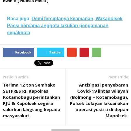
Ewin S ( Humas Passi )
Baca juga
Demi terciptanya keamanan, Wakapolsek
Passi bersama anggota lakukan pengamanan
sepakbola
Facebook
Twitter
Previous article
Next article
Terima 12 ton Sembako
Antisipasi penyebaran
SETPRES RI, Kapolres
Covid-19 lintas wilayah
Kotamobagu perintahkan
(Bolmong – Kotamobagu),
PJU & Kapolsek segera
Polsek Lolayan laksanakan
salurkan langsung kepada
operasi yustisi di depan
masyarakat.
Mapolsek.