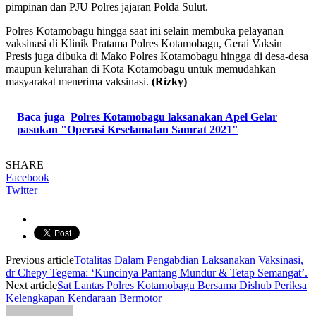
pimpinan dan PJU Polres jajaran Polda Sulut.
Polres Kotamobagu hingga saat ini selain membuka pelayanan
vaksinasi di Klinik Pratama Polres Kotamobagu, Gerai Vaksin
Presis juga dibuka di Mako Polres Kotamobagu hingga di desa-desa
maupun kelurahan di Kota Kotamobagu untuk memudahkan
masyarakat menerima vaksinasi.
(Rizky)
Baca juga
Polres Kotamobagu laksanakan Apel Gelar
pasukan "Operasi Keselamatan Samrat 2021"
SHARE
Facebook
Twitter
Previous article
Totalitas Dalam Pengabdian Laksanakan Vaksinasi,
dr Chepy Tegema: ‘Kuncinya Pantang Mundur & Tetap Semangat’.
Next article
Sat Lantas Polres Kotamobagu Bersama Dishub Periksa
Kelengkapan Kendaraan Bermotor