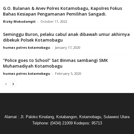
G.O. Bulanan & Anev Polres Kotamobagu, Kapolres Fokus
Bahas Kesiapan Pengamanan Pemilihan Sangadi.
Rizky Mokodompit
-
October 11, 2022
Seminggu Buron, pelaku cabul anak dibawah umur akhirnya
dibekuk Polsek Kotamobagu
humas polres kotamobagu
-
January 17, 2020
“Police goes to School” Sat Binmas sambangi SMK
Muhamadiyah Kotamobagu
humas polres kotamobagu
-
February 5, 2020
Alamat : Jl. Paloko Kinalang, Kotabangon, Kotamobagu, Sulawesi Utara
Telphone: (0434) 21009 Kodepos: 95713