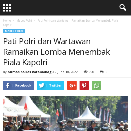
Home
Mabes Polri
Pati Polri dan Wartawan Ramaikan Lomba Menembak Piala
Kapolri
MABES POLRI
Pati Polri dan Wartawan
Ramaikan Lomba Menembak
Piala Kapolri
By
humas polres kotamobagu
-
June 10, 2022
790
0
Facebook
Twitter