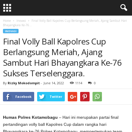
Home
Inovasi
Final Volly Ball Kapolres Cup Berlangsung Meriah, Ajang Sambut Hari
Bhayangkara Ke-76...
INOVASI
Final Volly Ball Kapolres Cup
Berlangsung Meriah, Ajang
Sambut Hari Bhayangkara Ke-76
Sukses Terselenggara.
By
Rizky Mokodompit
-
June 14, 2022
1114
0
Facebook
Twitter
Humas Polres Kotamobagu
– Hari ini merupakan partai final
pertandingan volly ball Kapolres Cup dalam rangka hari
Bhayangkara ke-76 Polres Kotamobagu, mempertemukan team