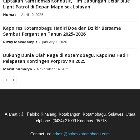
Ciptakan Kamtibmas Kondusif, Tim Gabungan Gelar Blue
Light Patrol di Depan Mapolsek Lolayan
Humas
-
April 10, 2026
Kapolres Kotamobagu Hadiri Doa dan Dzikir Bersama
Sambut Pergantian Tahun 2025–2026
Rizky Mokodompit
-
January 1, 2026
Dukung Dunia Olah Raga di Kotamobagu, Kapolres Hadiri
Pelepasan Kontingen Porprov XII 2025
Maruf Sumaryo
-
November 14, 2025
Alamat : Jl. Paloko Kinalang, Kotabangon, Kotamobagu, Sulawesi Utara
Telphone: (0434) 21009 Kodepos: 95713
Contact us:
admin@polreskotamobagu.com