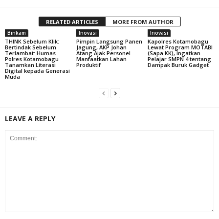
RELATED ARTICLES
MORE FROM AUTHOR
Binkam
Inovasi
Inovasi
THINK Sebelum Klik:
Pimpin Langsung Panen
Kapolres Kotamobagu
Bertindak Sebelum
Jagung, AKP Johan
Lewat Program MOTABI
Terlambat: Humas
Atang Ajak Personel
(Sapa KK), Ingatkan
Polres Kotamobagu
Manfaatkan Lahan
Pelajar SMPN 4 tentang
Tanamkan Literasi
Produktif
Dampak Buruk Gadget
Digital kepada Generasi
Muda
LEAVE A REPLY