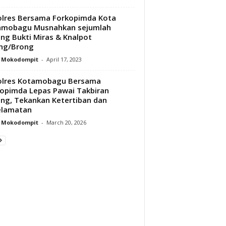
lres Bersama Forkopimda Kota
amobagu Musnahkan sejumlah
ng Bukti Miras & Knalpot
ng/Brong
y Mokodompit
-
April 17, 2023
olres Kotamobagu Bersama
opimda Lepas Pawai Takbiran
ling, Tekankan Ketertiban dan
elamatan
y Mokodompit
-
March 20, 2026