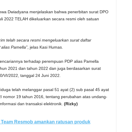
ewa Dwiadyana menjelaskan bahwa penerbitan surat DPO
li 2022 TELAH dikeluarkan secara resmi oleh satuan
krim telah secara resmi mengeluarkan surat daftar
alias Pamella”
, jelas Kasi Humas.
 pencariannya terhadap perempuan PDP alias Pamella
tahun 2021 dan tahun 2022 dan juga berdasarkan surat
/VI/2022, tanggal 24 Juni 2022.
iduga telah melanggar pasal 51 ayat (2) sub pasal 45 ayat
 RI nomor 19 tahun 2016, tentang perubahan atas undang-
formasi dan transaksi elektronik.
(Rizky)
M, Team Resmob amankan ratusan produk