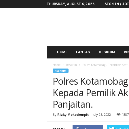
THURSDAY, AUGUST 6, 2026
SIGN IN / JO
POLRES
KOTAMOBAGU
HOME
LANTAS
RESKRIM
BI
Home
Reskrim
Polres Kotamobagu Terbitkan Stat
RESKRIM
Polres Kotamobag
Kepada Pemilik Ak
Panjaitan.
By
Rizky Mokodompit
-
July 25, 2022
1887