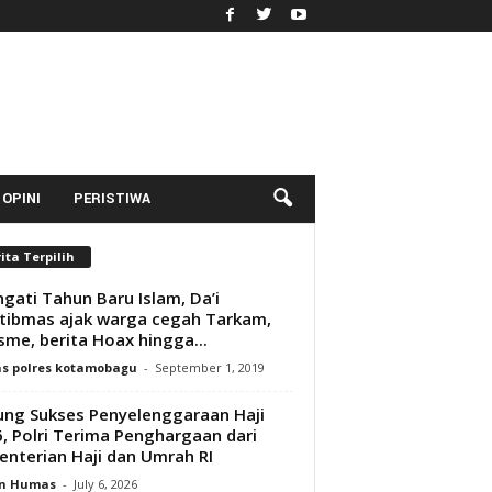
OPINI
PERISTIWA
ita Terpilih
ngati Tahun Baru Islam, Da’i
ibmas ajak warga cegah Tarkam,
sme, berita Hoax hingga...
s polres kotamobagu
-
September 1, 2019
ng Sukses Penyelenggaraan Haji
, Polri Terima Penghargaan dari
nterian Haji dan Umrah RI
n Humas
-
July 6, 2026