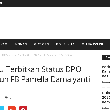
IN
NKAM
BINMAS
GIAT OPS
POLISI KITA
MITRA POLISI
us DPO Kepada Pemilik Akun FB Pamella Damaiyanti Panjaitan.
Ber
u Terbitkan Status DPO
Peri
Kamt
Rasi
un FB Pamella Damaiyanti
huma
Duku
2026
0
Keme
Admi