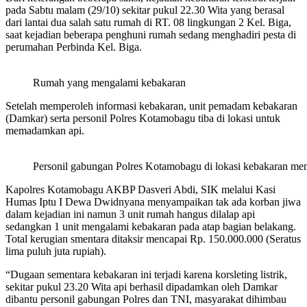
pada Sabtu malam (29/10) sekitar pukul 22.30 Wita yang berasal
dari lantai dua salah satu rumah di RT. 08 lingkungan 2 Kel. Biga,
saat kejadian beberapa penghuni rumah sedang menghadiri pesta di
perumahan Perbinda Kel. Biga.
Rumah yang mengalami kebakaran
Setelah memperoleh informasi kebakaran, unit pemadam kebakaran
(Damkar) serta personil Polres Kotamobagu tiba di lokasi untuk
memadamkan api.
Personil gabungan Polres Kotamobagu di lokasi kebakaran me
Kapolres Kotamobagu AKBP Dasveri Abdi, SIK melalui Kasi
Humas Iptu I Dewa Dwidnyana menyampaikan tak ada korban jiwa
dalam kejadian ini namun 3 unit rumah hangus dilalap api
sedangkan 1 unit mengalami kebakaran pada atap bagian belakang.
Total kerugian smentara ditaksir mencapai Rp. 150.000.000 (Seratus
lima puluh juta rupiah).
“Dugaan sementara kebakaran ini terjadi karena korsleting listrik,
sekitar pukul 23.20 Wita api berhasil dipadamkan oleh Damkar
dibantu personil gabungan Polres dan TNI, masyarakat dihimbau