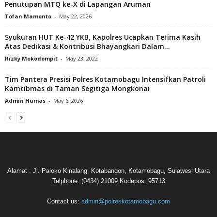
Penutupan MTQ ke-X di Lapangan Aruman
Tofan Mamonto
-
May 22, 2026
Syukuran HUT Ke-42 YKB, Kapolres Ucapkan Terima Kasih
Atas Dedikasi & Kontribusi Bhayangkari Dalam...
Rizky Mokodompit
-
May 23, 2022
Tim Pantera Presisi Polres Kotamobagu Intensifkan Patroli
Kamtibmas di Taman Segitiga Mongkonai
Admin Humas
-
May 6, 2026
Alamat : Jl. Paloko Kinalang, Kotabangon, Kotamobagu, Sulawesi Utara
Telphone: (0434) 21009 Kodepos: 95713
Contact us:
admin@polreskotamobagu.com