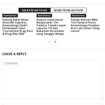
RELATED ARTICLES
MORE FROM AUTHOR
Kamtibmas
Kamtibmas
Kamtibmas
Dukung Bakat Muda
Respon Cepat Aduan
Pantau Antrean BBM,
Otomotif: Kapolres
Masyarakat, Tim
Tim Pantera Polres
Kotamobagu Hadiri
Pantera Tindak Lanjuti
Kotamobagu Pastikan
Pembukaan Open
Laporan 110 dan
Arus Lalu Lintas Tetap
Tournament Drag Race
Bubarkan Keramaian
Lancar
& Drag Bike 2026
yang Ganggu Warga
LEAVE A REPLY