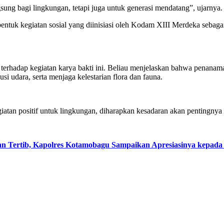
ng bagi lingkungan, tetapi juga untuk generasi mendatang”, ujarnya.
bentuk kegiatan sosial yang diinisiasi oleh Kodam XIII Merdeka sebag
terhadap kegiatan karya bakti ini. Beliau menjelaskan bahwa penanam
 udara, serta menjaga kelestarian flora dan fauna.
egiatan positif untuk lingkungan, diharapkan kesadaran akan pentingn
n Tertib, Kapolres Kotamobagu Sampaikan Apresiasinya kepada 