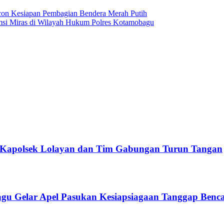
con Kesiapan Pembagian Bendera Merah Putih
si Miras di Wilayah Hukum Polres Kotamobagu
 Kapolsek Lolayan dan Tim Gabungan Turun Tangan
agu Gelar Apel Pasukan Kesiapsiagaan Tanggap Ben