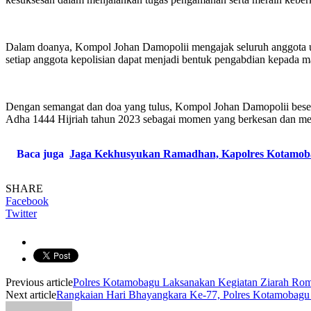
Dalam doanya, Kompol Johan Damopolii mengajak seluruh anggota unt
setiap anggota kepolisian dapat menjadi bentuk pengabdian kepada m
Dengan semangat dan doa yang tulus, Kompol Johan Damopolii beser
Adha 1444 Hijriah tahun 2023 sebagai momen yang berkesan dan m
Baca juga
Jaga Kekhusyukan Ramadhan, Kapolres Kotamoba
SHARE
Facebook
Twitter
Previous article
Polres Kotamobagu Laksanakan Kegiatan Ziarah R
Next article
Rangkaian Hari Bhayangkara Ke-77, Polres Kotamobag