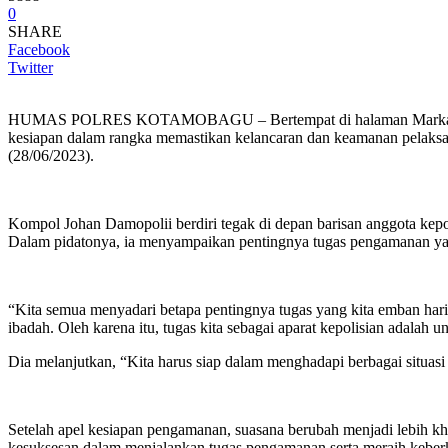
0
SHARE
Facebook
Twitter
HUMAS POLRES KOTAMOBAGU – Bertempat di halaman Markas Kepo
kesiapan dalam rangka memastikan kelancaran dan keamanan pelak
(28/06/2023).
Kompol Johan Damopolii berdiri tegak di depan barisan anggota kepo
Dalam pidatonya, ia menyampaikan pentingnya tugas pengamanan yan
“Kita semua menyadari betapa pentingnya tugas yang kita emban har
ibadah. Oleh karena itu, tugas kita sebagai aparat kepolisian adal
Dia melanjutkan, “Kita harus siap dalam menghadapi berbagai situas
Setelah apel kesiapan pengamanan, suasana berubah menjadi lebih 
kesuksesan dalam menjalankan tugas pengamanan serta meraih keber