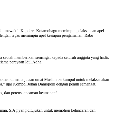
mewakili Kapolres Kotamobagu memimpin pelaksanaan apel
dengan tegas memimpin apel kesiapan pengamanan, Rabu
ara seolah memberikan semangat kepada seluruh anggota yang hadir.
elama perayaan Idul Adha.
an momen di mana jutaan umat Muslim berkumpul untuk melaksanakan
Adha,” ujar Kompol Johan Damopolii dengan penuh semangat.
tas, dan potensi ancaman keamanan”.
ukman, S.Ag yang ditujukan untuk memohon kelancaran dan