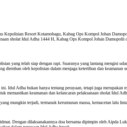
lisian Resort Kotamobagu, Kabag Ops Kompol Johan Damopolii 
sanaan sholat Idul Adha 1444 H, Kabag Ops Kompol Johan Damopolii 
lisian yang telah siap dengan rapi. Suaranya yang lantang mengisi ud
g diemban oleh kepolisian dalam menjaga ketertiban dan keamanan s
i ini. Idul Adha bukan hanya tentang perayaan, tetapi juga merupak
ah untuk memastikan keamanan dan kelancaran pelaksanaan sholat Idul 
i yang mungkin terjadi, termasuk kerumunan massa, kemacetan lalu lin
khidmat. Dengan dilaksanakannya doa bersama dipimpin oleh Aipda L
kahan dalam perayaan Idul Adha besok.