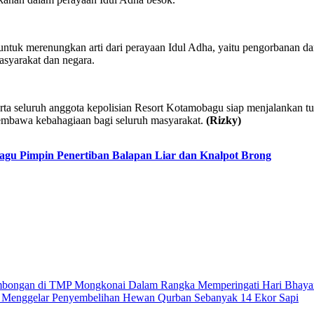
uk merenungkan arti dari perayaan Idul Adha, yaitu pengorbanan dan
asyarakat dan negara.
ta seluruh anggota kepolisian Resort Kotamobagu siap menjalankan t
embawa kebahagiaan bagi seluruh masyarakat.
(Rizky)
gu Pimpin Penertiban Balapan Liar dan Knalpot Brong
ombongan di TMP Mongkonai Dalam Rangka Memperingati Hari Bhaya
u Menggelar Penyembelihan Hewan Qurban Sebanyak 14 Ekor Sapi