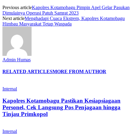
Previous article
Kapolres Kotamobagu Pimpin Apel Gelar Pasukan
Dimulainya Operasi Patuh Samrat 2023
Next article
Menghadapi Cuaca Ekstrem, Kapolres Kotamobagu
Himbau Masyarakat Tetap Waspada
Admin Humas
RELATED ARTICLES
MORE FROM AUTHOR
Internal
Kapolres Kotamobagu Pastikan Kesiapsiagaan
Personel, Cek Langsung Pos Penjagaan hingga
Tinjau Primkopol
Internal