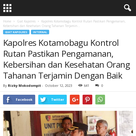
Home
Giat Kapolres
Kapolres Kotamobagu Kontrol Rutan Pastikan Pengamanan,
Kebersihan dan Kesehatan Orang Tahanan Terjamin...
GIAT KAPOLRES
INTERNAL
Kapolres Kotamobagu Kontrol
Rutan Pastikan Pengamanan,
Kebersihan dan Kesehatan Orang
Tahanan Terjamin Dengan Baik
By
Rizky Mokodompit
-
October 12, 2023
641
0
Facebook
Twitter