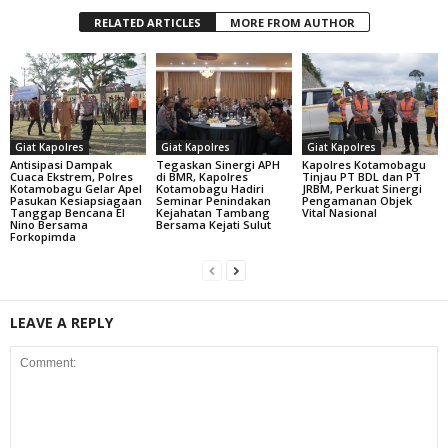
RELATED ARTICLES
MORE FROM AUTHOR
Giat Kapolres
Giat Kapolres
Giat Kapolres
Antisipasi Dampak
Tegaskan Sinergi APH
Kapolres Kotamobagu
Cuaca Ekstrem, Polres
di BMR, Kapolres
Tinjau PT BDL dan PT
Kotamobagu Gelar Apel
Kotamobagu Hadiri
JRBM, Perkuat Sinergi
Pasukan Kesiapsiagaan
Seminar Penindakan
Pengamanan Objek
Tanggap Bencana El
Kejahatan Tambang
Vital Nasional
Nino Bersama
Bersama Kejati Sulut
Forkopimda
LEAVE A REPLY