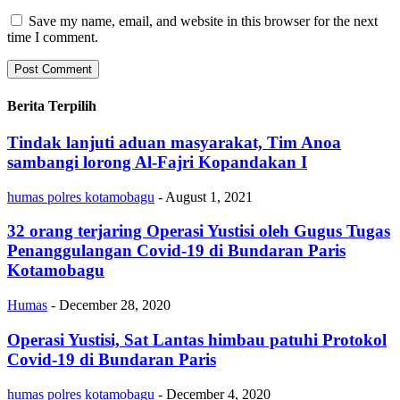
Save my name, email, and website in this browser for the next
time I comment.
Berita Terpilih
Tindak lanjuti aduan masyarakat, Tim Anoa
sambangi lorong Al-Fajri Kopandakan I
humas polres kotamobagu
-
August 1, 2021
32 orang terjaring Operasi Yustisi oleh Gugus Tugas
Penanggulangan Covid-19 di Bundaran Paris
Kotamobagu
Humas
-
December 28, 2020
Operasi Yustisi, Sat Lantas himbau patuhi Protokol
Covid-19 di Bundaran Paris
humas polres kotamobagu
-
December 4, 2020