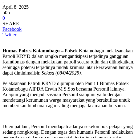
-
April 8, 2025
505
0
SHARE
Facebook
Twitter
Humas Polres Kotamobagu –
Polsek Kotamobagu melaksanakan
Patroli KRYD dalam rangka mengantisipasi terjadinya gangguan
Kamtibmas dengan melakukan patroli secara rutin dan ditingkatkan,
sehingga potensi terjadinya tindak kriminal atau kerawanan lainnya
dapat diminimalisir,
Selasa (08/04/2025).
Pelaksanaan Patroli KRYD dipimpin oleh Panit 1 Binmas Polsek
Kotamobagu AIPDA Erwin M S.Sos bersama Personil lainnya.
Adapun yang menjadi sasaran Personil siang ini yaitu dengan
mendatangi kerumunan warga masyarakat yang beraktifitas untuk
memberikan himbauan agar saling menjaga keamanan bersama.
Ditempat lain, Personil mendapati adanya sekelompok pelajar yang
sedang nongkrong. Dengan tegas dan humanis Personil melakukan
pemeriksaan dalam upaya mencegah terjadinya tawuran antar