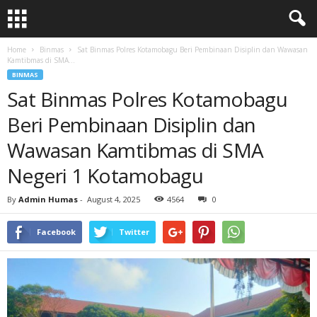
Home
Binmas
Sat Binmas Polres Kotamobagu Beri Pembinaan Disiplin dan Wawasan
Kamtibmas di SMA...
BINMAS
Sat Binmas Polres Kotamobagu
Beri Pembinaan Disiplin dan
Wawasan Kamtibmas di SMA
Negeri 1 Kotamobagu
By
Admin Humas
-
August 4, 2025
4564
0
Facebook
Twitter