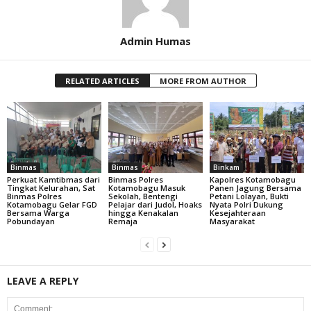
Admin Humas
RELATED ARTICLES
MORE FROM AUTHOR
Binmas
Binmas
Binkam
Perkuat Kamtibmas dari
Binmas Polres
Kapolres Kotamobagu
Tingkat Kelurahan, Sat
Kotamobagu Masuk
Panen Jagung Bersama
Binmas Polres
Sekolah, Bentengi
Petani Lolayan, Bukti
Kotamobagu Gelar FGD
Pelajar dari Judol, Hoaks
Nyata Polri Dukung
Bersama Warga
hingga Kenakalan
Kesejahteraan
Pobundayan
Remaja
Masyarakat
LEAVE A REPLY