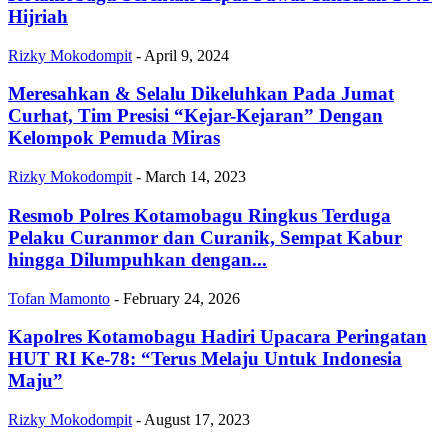
Hijriah
Rizky Mokodompit
-
April 9, 2024
Meresahkan & Selalu Dikeluhkan Pada Jumat
Curhat, Tim Presisi “Kejar-Kejaran” Dengan
Kelompok Pemuda Miras
Rizky Mokodompit
-
March 14, 2023
Resmob Polres Kotamobagu Ringkus Terduga
Pelaku Curanmor dan Curanik, Sempat Kabur
hingga Dilumpuhkan dengan...
Tofan Mamonto
-
February 24, 2026
Kapolres Kotamobagu Hadiri Upacara Peringatan
HUT RI Ke-78: “Terus Melaju Untuk Indonesia
Maju”
Rizky Mokodompit
-
August 17, 2023