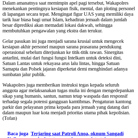
Dalam amanatnya saat memimpin apel pagi tersebut, Wakapolres
menekankan pentingnya kesiapan fisik, mental, dan ploting personel
di lapangan secara tepat. Mengingat figur UAS yang memiliki daya
tarik luar biasa bagi umat Islam, kehadiran jemaah dalam jumlah
besar diprediksi akan memadati lokasi dakwah, sehingga
membutuhkan pengawalan yang ekstra dan terukur.
Gelar pasukan ini juga menjadi sarana krusial untuk mengecek
kesiapan akhir personel maupun sarana prasarana pendukung
operasional sebelum diterjunkan ke titik-titik rawan. Sinergitas
antarlini, mulai dari fungsi fungsi Intelkam untuk deteksi dini,
Satuan Lantas untuk rekayasa arus lalu lintas, hingga Satuan
Samapta dan Polsek jajaran diperketat demi menghindari adanya
sumbatan jalur publik.
Wakapolres juga memberikan instruksi tegas kepada seluruh
anggota agar melaksanakan tugas mulia ini dengan mengedepankan
sikap yang humanis, santun, namun tetap waspada dan responsif
terhadap segala potensi gangguan kamtibmas. Pengaturan kantong
parkir dan pelayanan prima kepada para jemaah yang datang dari
dalam maupun luar kota menjadi prioritas utama pihak kepolisian.
(Tofan)
Baca juga
Terjaring saat Patroli Anoa, oknum Sangadi