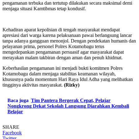
pengamanan terbuka dan tertutup dilakukan secara maksimal demi
menjaga situasi Kamtibmas tetap kondusif.
Kehadiran aparat kepolisian di tengah masyarakat mendapat
apresiasi dari warga karena pelaksanaan pawai berlangsung lancar
tanpa adanya gangguan menonjol. Dengan pendekatan humanis dan
pelayanan prima, personel Polres Kotamobagu terus
mengedepankan pengamanan persuasif agar masyarakat dapat
merayakan malam takbiran dengan aman dan penuh khidmat.
Keberhasilan pengamanan ini menjadi bukti komitmen Polres
Kotamobagu dalam menjaga stabilitas keamanan wilayah,
khususnya pada momentum Hari Raya Idul Adha yang melibatkan
tingginya aktivitas masyarakat.
(Rizky)
Baca juga
Tim Pantera Bergerak Cepat, Pelajar
Nongkrong Dekat Sekolah Langsung Diarahkan Kembali
Belajar
SHARE
Facebook
Twitter