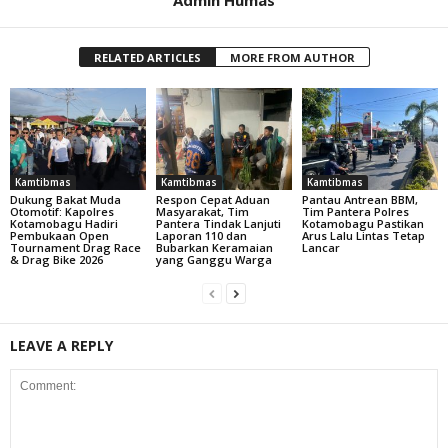
Admin Humas
RELATED ARTICLES
MORE FROM AUTHOR
Kamtibmas
Kamtibmas
Kamtibmas
Dukung Bakat Muda
Respon Cepat Aduan
Pantau Antrean BBM,
Otomotif: Kapolres
Masyarakat, Tim
Tim Pantera Polres
Kotamobagu Hadiri
Pantera Tindak Lanjuti
Kotamobagu Pastikan
Pembukaan Open
Laporan 110 dan
Arus Lalu Lintas Tetap
Tournament Drag Race
Bubarkan Keramaian
Lancar
& Drag Bike 2026
yang Ganggu Warga
LEAVE A REPLY