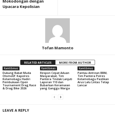
Mokodongan dengan
Upacara Kepolisian
Tofan Mamonto
RELATED ARTICLES
MORE FROM AUTHOR
Kamtibmas
Kamtibmas
Kamtibmas
Dukung Bakat Muda
Respon Cepat Aduan
Pantau Antrean BBM,
Otomotif: Kapolres
Masyarakat, Tim
Tim Pantera Polres
Kotamobagu Hadiri
Pantera Tindak Lanjuti
Kotamobagu Pastikan
Pembukaan Open
Laporan 110 dan
Arus Lalu Lintas Tetap
Tournament Drag Race
Bubarkan Keramaian
Lancar
& Drag Bike 2026
yang Ganggu Warga
LEAVE A REPLY