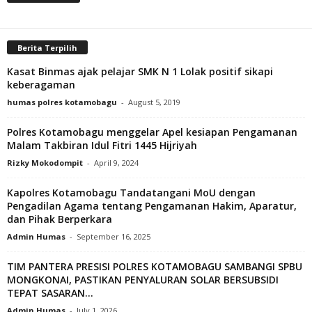
Berita Terpilih
Kasat Binmas ajak pelajar SMK N 1 Lolak positif sikapi
keberagaman
humas polres kotamobagu
-
August 5, 2019
Polres Kotamobagu menggelar Apel kesiapan Pengamanan
Malam Takbiran Idul Fitri 1445 Hijriyah
Rizky Mokodompit
-
April 9, 2024
Kapolres Kotamobagu Tandatangani MoU dengan
Pengadilan Agama tentang Pengamanan Hakim, Aparatur,
dan Pihak Berperkara
Admin Humas
-
September 16, 2025
‎TIM PANTERA PRESISI POLRES KOTAMOBAGU SAMBANGI SPBU
MONGKONAI, PASTIKAN PENYALURAN SOLAR BERSUBSIDI
TEPAT SASARAN...
Admin Humas
-
July 1, 2026