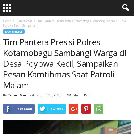
Home
Kamtibmas
Tim Pantera Presisi Polres Kotamobagu Sambangi Warga di Desa
Poyowa Kecil, Sampaikan...
KAMTIBMAS
Tim Pantera Presisi Polres
Kotamobagu Sambangi Warga di
Desa Poyowa Kecil, Sampaikan
Pesan Kamtibmas Saat Patroli
Malam
By
Tofan Mamonto
-
June 25, 2026
644
0
Facebook
Twitter