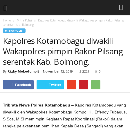
Home
Mitra Polisi
Kapolres Kotamobagu diwakili Wakapolres pimpin Rakor Pilsang
serentak Kab. Bolmong.
MITRA POLISI
Kapolres Kotamobagu diwakili
Wakapolres pimpin Rakor Pilsang
serentak Kab. Bolmong.
By
Rizky Mokodompit
-
November 12, 2019
2229
0
Facebook
Twitter
Tribrata News Polres Kotamobagu
– Kapolres Kotamobagu yang
diwakili oleh Wakapolres Kotamobagu Kompol Hi. Effendy Tubagus,
S.Sos, M.Si memimpin Kegiatan Rapat Koordinasi (Rakor) dalam
rangka pelaksanaan pemilihan Kepala Desa (Sangadi) yang akan