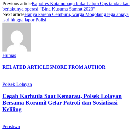
Previous article
Kapolres Kotamobagu buka Latpra Ops tanda akan
berlakunya operasi “Bina Kusuma Samrat 2020”
Next article
Hanya karena Cemburu, warga Mogolaing tega aniaya
istri hingga lapor Polisi
Humas
RELATED ARTICLES
MORE FROM AUTHOR
Polsek Lolayan
Cegah Karhutla Saat Kemarau, Polsek Lolayan
Bersama Koramil Gelar Patroli dan Sosialisasi
Keliling
Peristiwa