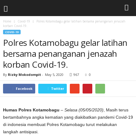
Home
Covid-19
Polres Kotamobagu gelar latihan bersama penanganan jenazah
korban Covid-19.
COVID-19
Polres Kotamobagu gelar latihan
bersama penanganan jenazah
korban Covid-19.
By
Rizky Mokodompit
-
May 5, 2020
967
0
Facebook
Twitter
Humas Polres Kotamobagu
–
Selasa (05/05/2020)
, Masih terus
bertambahnya angka kematian yang diakibatkan pandemi Covid-19
di indonesia membuat Polres Kotamobagu turut melakukan
langkah antisipasi.