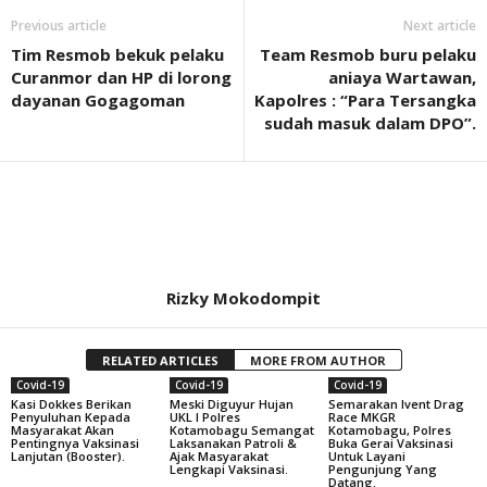
Previous article
Next article
Tim Resmob bekuk pelaku
Team Resmob buru pelaku
Curanmor dan HP di lorong
aniaya Wartawan,
dayanan Gogagoman
Kapolres : “Para Tersangka
sudah masuk dalam DPO”.
Rizky Mokodompit
RELATED ARTICLES
MORE FROM AUTHOR
Covid-19
Covid-19
Covid-19
Kasi Dokkes Berikan
Meski Diguyur Hujan
Semarakan Ivent Drag
Penyuluhan Kepada
UKL I Polres
Race MKGR
Masyarakat Akan
Kotamobagu Semangat
Kotamobagu, Polres
Pentingnya Vaksinasi
Laksanakan Patroli &
Buka Gerai Vaksinasi
Lanjutan (Booster).
Ajak Masyarakat
Untuk Layani
Lengkapi Vaksinasi.
Pengunjung Yang
Datang.