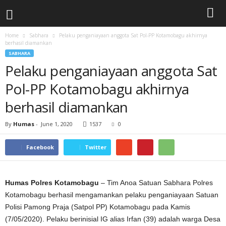
Home
Sabhara
Pelaku penganiayaan anggota Sat Pol-PP Kotamobagu akhirnya
berhasil diamankan
SABHARA
Pelaku penganiayaan anggota Sat
Pol-PP Kotamobagu akhirnya
berhasil diamankan
By
Humas
-
June 1, 2020
1537
0
Facebook
Twitter
Humas Polres Kotamobagu
– Tim Anoa Satuan Sabhara Polres
Kotamobagu berhasil mengamankan pelaku penganiayaan Satuan
Polisi Pamong Praja (Satpol PP) Kotamobagu pada Kamis
(7/05/2020). Pelaku berinisial IG alias Irfan (39) adalah warga Desa