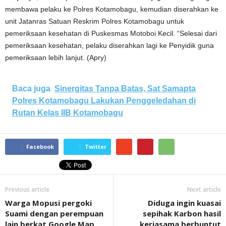
membawa pelaku ke Polres Kotamobagu, kemudian diserahkan ke
unit Jatanras Satuan Reskrim Polres Kotamobagu untuk
pemeriksaan kesehatan di Puskesmas Motoboi Kecil. “Selesai dari
pemeriksaan kesehatan, pelaku diserahkan lagi ke Penyidik guna
pemeriksaan lebih lanjut. (Apry)
Baca juga
Sinergitas Tanpa Batas, Sat Samapta
Polres Kotamobagu Lakukan Penggeledahan di
Rutan Kelas IIB Kotamobagu
Facebook
Twitter
Previous article
Next article
Warga Mopusi pergoki
Diduga ingin kuasai
Suami dengan perempuan
sepihak Karbon hasil
lain berkat Google Map
kerjasama berbuntut