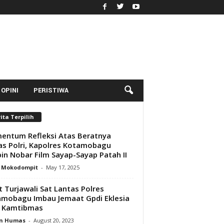
OPINI
PERISTIWA
ita Terpilih
ntum Refleksi Atas Beratnya
s Polri, Kapolres Kotamobagu
in Nobar Film Sayap-Sayap Patah II
y Mokodompit
-
May 17, 2025
t Turjawali Sat Lantas Polres
mobagu Imbau Jemaat Gpdi Eklesia
a Kamtibmas
n Humas
-
August 20, 2023