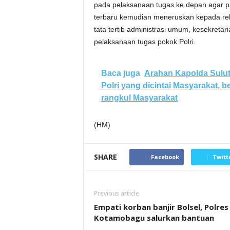
pada pelaksanaan tugas ke depan agar 
terbaru kemudian meneruskan kepada rek
tata tertib administrasi umum, kesekret
pelaksanaan tugas pokok Polri.
Baca juga
Arahan Kapolda Sulut
Polri yang dicintai Masyarakat, b
rangkul Masyarakat
(HM)
SHARE
Facebook
Twitt
Previous article
Empati korban banjir Bolsel, Polres
Kotamobagu salurkan bantuan