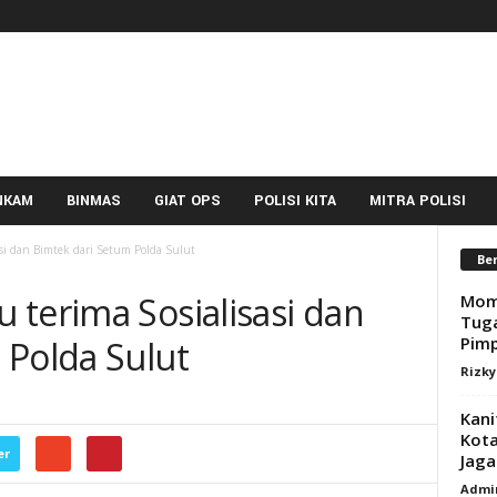
NKAM
BINMAS
GIAT OPS
POLISI KITA
MITRA POLISI
asi dan Bimtek dari Setum Polda Sulut
Ber
 terima Sosialisasi dan
Mome
Tuga
Pimp
 Polda Sulut
Rizk
Kani
Kota
er
Jag
Admi