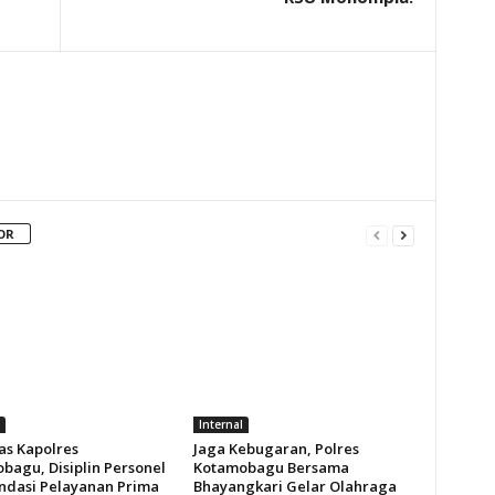
OR
Internal
as Kapolres
Jaga Kebugaran, Polres
bagu, Disiplin Personel
Kotamobagu Bersama
ondasi Pelayanan Prima
Bhayangkari Gelar Olahraga