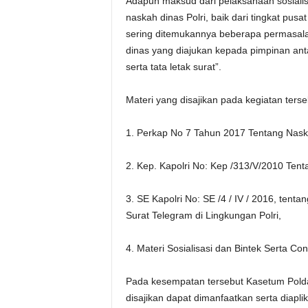
Adapun maksud dari pelaksanaan sosialis
naskah dinas Polri, baik dari tingkat pus
sering ditemukannya beberapa permasalah
dinas yang diajukan kepada pimpinan anta
serta tata letak surat”.
Materi yang disajikan pada kegiatan terseb
1. Perkap No 7 Tahun 2017 Tentang Naska
2. Kep. Kapolri No: Kep /313/V/2010 Tenta
3. SE Kapolri No: SE /4 / IV / 2016, te
Surat Telegram di Lingkungan Polri,
4. Materi Sosialisasi dan Bintek Serta Co
Pada kesempatan tersebut Kasetum Polda S
disajikan dapat dimanfaatkan serta diapli