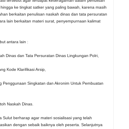
asi tersebut agar terdapat keseragaman dalam penulisan
at hingga ke tingkat satker yang paling bawah, karena masih
an berkaitan penulisan naskah dinas dan tata persuratan
ra lain berkaitan materi surat, penyempurnaan kalimat
ut antara lain :
h Dinas dan Tata Persuratan Dinas Lingkungan Polri,
ng Kode Klarifikasi Arsip,
ntang Penggunaan Singkatan dan Akronim Untuk Pembuatan
ntoh Naskah Dinas.
ulut berharap agar materi sosialisasi yang telah
kasikan dengan sebaik baiknya oleh peserta. Selanjutnya