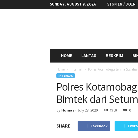
SUNDAY, AUGUST 9, 2026
SIGN IN / JOIN
POLRES
KOTAMOBAGU
HOME
LANTAS
RESKRIM
BI
Home
Internal
Polres Kotamobagu terima Sosialis
INTERNAL
Polres Kotamobagu
Bimtek dari Setum
By
Humas
-
July 28, 2020
1960
0
SHARE
Facebook
Twitt