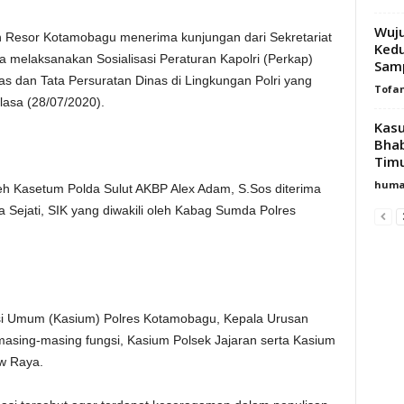
Wuj
n Resor Kotamobagu menerima kunjungan dari Sekretariat
Kedu
melaksanakan Sosialisasi Peraturan Kapolri (Perkap)
Samp
 dan Tata Persuratan Dinas di Lingkungan Polri yang
Tofa
lasa (28/07/2020).
Kasu
Bha
Timu
huma
leh Kasetum Polda Sulut AKBP Alex Adam, S.Sos diterima
Sejati, SIK yang diwakili oleh Kabag Sumda Polres
eksi Umum (Kasium) Polres Kotamobagu, Kepala Urusan
i masing-masing fungsi, Kasium Polsek Jajaran serta Kasium
w Raya.