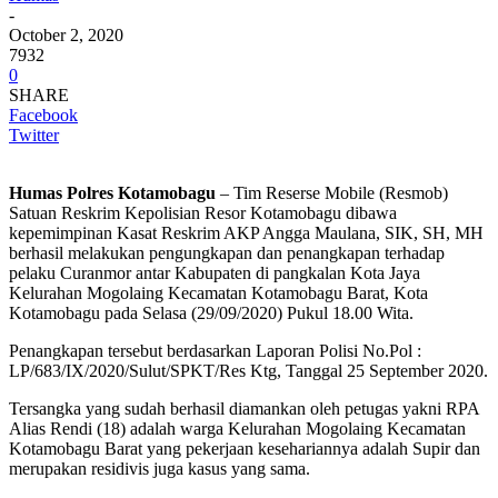
-
October 2, 2020
7932
0
SHARE
Facebook
Twitter
Humas Polres Kotamobagu
– Tim Reserse Mobile (Resmob)
Satuan Reskrim Kepolisian Resor Kotamobagu dibawa
kepemimpinan Kasat Reskrim AKP Angga Maulana, SIK, SH, MH
berhasil melakukan pengungkapan dan penangkapan terhadap
pelaku Curanmor antar Kabupaten di pangkalan Kota Jaya
Kelurahan Mogolaing Kecamatan Kotamobagu Barat, Kota
Kotamobagu pada Selasa (29/09/2020) Pukul 18.00 Wita.
Penangkapan tersebut berdasarkan Laporan Polisi No.Pol :
LP/683/IX/2020/Sulut/SPKT/Res Ktg, Tanggal 25 September 2020.
Tersangka yang sudah berhasil diamankan oleh petugas yakni RPA
Alias Rendi (18) adalah warga Kelurahan Mogolaing Kecamatan
Kotamobagu Barat yang pekerjaan kesehariannya adalah Supir dan
merupakan residivis juga kasus yang sama.