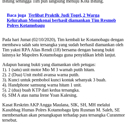
Bitung sehingga Tim pun langsung menuju Kota Bitung.
Baca juga
Terlibat Praktik Judi Togel, 2 Warga
Kelurahan Mongkonai berhasil diamankan Tim Resmob
Polres Kotamobagu
Pada hari Jumat (02/10/2020), Tim kembali ke Kotamobagu dengan
membawa salah satu tersangka yang sudah berhasil diamankan oleh
Tim yakni RPA Alias Rendi (18) bersama dengan barang bukti
lainnya ke Mapolres Kotamobagu guna penyidikan lebih lanjut.
Adapun barang bukti yang diamankan oleh petugas:
1). 1 (satu) unit motor Mio M 3 warnah putih hitam.
2). 2 (Dua) Unit mobil avansa warna putih.
3). Kunci untuk pembobol kunci kontak sebanyak 3 buah.
4). Handphone samsung warna hitam 1 unit.
5). 2 (dua) buah KTP dari kedua tersangka.
6). SIM A atas nama Irene Yoan Kalesing.
Kasat Reskrim AKP Angga Maulana, SIK, SH, MH melalui
Kasubbag Humas Polres Kotamobagu Iptu Rusman M. Saleh, SE
membenarkan akan penangkapan terhadap para tersangka Curanmor
tersebut.