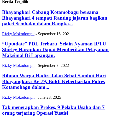
Berita Terpilih
Bhayangkari Cabang Kotamobagu bersama
Bhayangkari 4 (empat) Ranting jajaran bagikan
paket Sembako dalam Rangka...
Rizky Mokodompit
-
September 16, 2021
“Uptodate” PDL Terbaru, Selain Nyaman IPTU
Shirley Harapkan Dapat Memberikan Pelayanan
Maksimal Di Lapangan.
Rizky Mokodompit
-
September 7, 2022
Ribuan Warga Hadiri Jalan Sehat Sambut Hari
Bhayangkara Ke-79, Bukti Keberhasilan Polres
Kotamobagu dalam...
Rizky Mokodompit
-
June 28, 2025
Tak menerapkan Prokes, 9 Pelaku Usaha dan 7
orang terjaring Operasi Yustisi