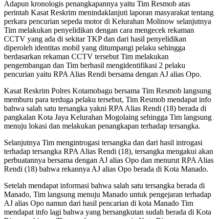
Adapun kronologis penangkapannya yaitu Tim Resmob atas
perintah Kasat Reskrim menindaklanjuti laporan masyarakat tentang
perkara pencurian sepeda motor di Kelurahan Molinow selanjutnya
Tim melakukan penyelidikan dengan cara mengecek rekaman
CCTV yang ada di sekitar TKP dan dari hasil penyelidikan
diperoleh identitas mobil yang ditumpangi pelaku sehingga
berdasarkan rekaman CCTV tersebut Tim melakukan
pengembangan dan Tim berhasil mengidentifikasi 2 pelaku
pencurian yaitu RPA Alias Rendi bersama dengan AJ alias Opo.
Kasat Reskrim Polres Kotamobagu bersama Tim Resmob langsung
memburu para terduga pelaku tersebut, Tim Resmob mendapat info
bahwa salah satu tersangka yakni RPA Alias Rendi (18) berada di
pangkalan Kota Jaya Kelurahan Mogolaing sehingga Tim langsung
menuju lokasi dan melakukan penangkapan terhadap tersangka.
Selanjutnya Tim mengintrogasi tersangka dan dari hasil introgasi
terhadap tersangka RPA Alias Rendi (18), tersangka mengakui akan
perbuatannya bersama dengan AJ alias Opo dan menurut RPA Alias
Rendi (18) bahwa rekannya AJ alias Opo berada di Kota Manado.
Setelah mendapat informasi bahwa salah satu tersangka berada di
Manado, Tim langsung menuju Manado untuk pengejaran terhadap
AJ alias Opo namun dari hasil pencarian di kota Manado Tim
mendapat info lagi bahwa yang bersangkutan sudah berada di Kota