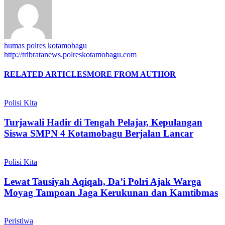
humas polres kotamobagu
http://tribratanews.polreskotamobagu.com
RELATED ARTICLES
MORE FROM AUTHOR
Polisi Kita
Turjawali Hadir di Tengah Pelajar, Kepulangan
Siswa SMPN 4 Kotamobagu Berjalan Lancar
Polisi Kita
Lewat Tausiyah Aqiqah, Da’i Polri Ajak Warga
Moyag Tampoan Jaga Kerukunan dan Kamtibmas
Peristiwa