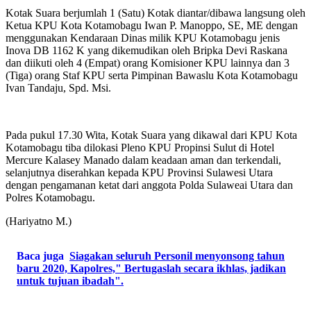
Kotak Suara berjumlah 1 (Satu) Kotak diantar/dibawa langsung oleh
Ketua KPU Kota Kotamobagu Iwan P. Manoppo, SE, ME dengan
menggunakan Kendaraan Dinas milik KPU Kotamobagu jenis
Inova DB 1162 K yang dikemudikan oleh Bripka Devi Raskana
dan diikuti oleh 4 (Empat) orang Komisioner KPU lainnya dan 3
(Tiga) orang Staf KPU serta Pimpinan Bawaslu Kota Kotamobagu
Ivan Tandaju, Spd. Msi.
Pada pukul 17.30 Wita, Kotak Suara yang dikawal dari KPU Kota
Kotamobagu tiba dilokasi Pleno KPU Propinsi Sulut di Hotel
Mercure Kalasey Manado dalam keadaan aman dan terkendali,
selanjutnya diserahkan kepada KPU Provinsi Sulawesi Utara
dengan pengamanan ketat dari anggota Polda Sulaweai Utara dan
Polres Kotamobagu.
(Hariyatno M.)
Baca juga
Siagakan seluruh Personil menyonsong tahun
baru 2020, Kapolres," Bertugaslah secara ikhlas, jadikan
untuk tujuan ibadah".