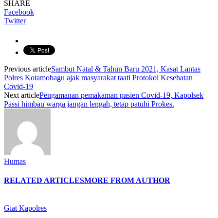
SHARE
Facebook
Twitter
Previous article
Sambut Natal & Tahun Baru 2021, Kasat Lantas
Polres Kotamobagu ajak masyarakat taati Protokol Kesehatan
Covid-19
Next article
Pengamanan pemakaman pasien Covid-19, Kapolsek
Passi himbau warga jangan lengah, tetap patuhi Prokes.
Humas
RELATED ARTICLES
MORE FROM AUTHOR
Giat Kapolres