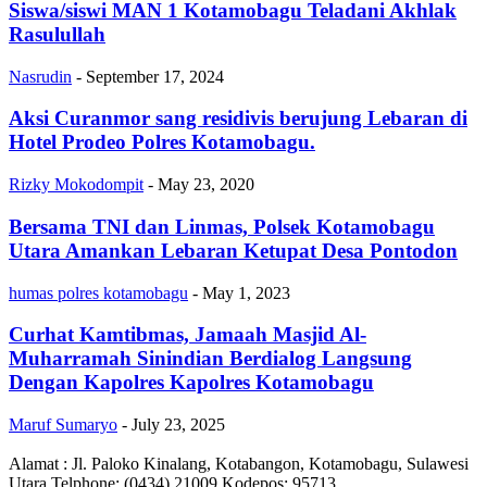
Siswa/siswi MAN 1 Kotamobagu Teladani Akhlak
Rasulullah
Nasrudin
-
September 17, 2024
Aksi Curanmor sang residivis berujung Lebaran di
Hotel Prodeo Polres Kotamobagu.
Rizky Mokodompit
-
May 23, 2020
Bersama TNI dan Linmas, Polsek Kotamobagu
Utara Amankan Lebaran Ketupat Desa Pontodon
humas polres kotamobagu
-
May 1, 2023
Curhat Kamtibmas, Jamaah Masjid Al-
Muharramah Sinindian Berdialog Langsung
Dengan Kapolres Kapolres Kotamobagu
Maruf Sumaryo
-
July 23, 2025
Alamat : Jl. Paloko Kinalang, Kotabangon, Kotamobagu, Sulawesi
Utara Telphone: (0434) 21009 Kodepos: 95713