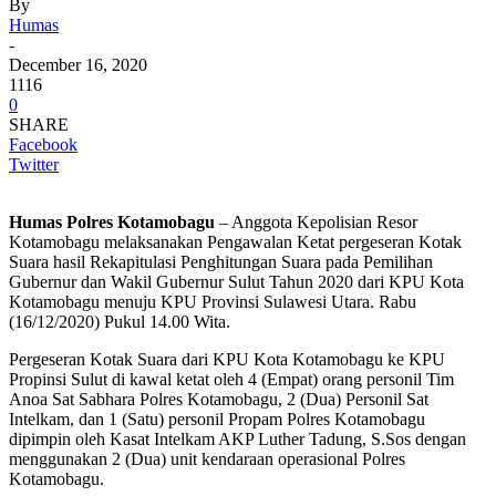
By
Humas
-
December 16, 2020
1116
0
SHARE
Facebook
Twitter
Humas Polres Kotamobagu
– Anggota Kepolisian Resor
Kotamobagu melaksanakan Pengawalan Ketat pergeseran Kotak
Suara hasil Rekapitulasi Penghitungan Suara pada Pemilihan
Gubernur dan Wakil Gubernur Sulut Tahun 2020 dari KPU Kota
Kotamobagu menuju KPU Provinsi Sulawesi Utara. Rabu
(16/12/2020) Pukul 14.00 Wita.
Pergeseran Kotak Suara dari KPU Kota Kotamobagu ke KPU
Propinsi Sulut di kawal ketat oleh 4 (Empat) orang personil Tim
Anoa Sat Sabhara Polres Kotamobagu, 2 (Dua) Personil Sat
Intelkam, dan 1 (Satu) personil Propam Polres Kotamobagu
dipimpin oleh Kasat Intelkam AKP Luther Tadung, S.Sos dengan
menggunakan 2 (Dua) unit kendaraan operasional Polres
Kotamobagu.