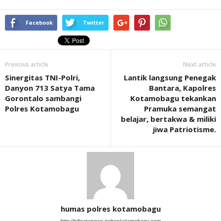
Facebook
Twitter
Previous article
Next article
Sinergitas TNI-Polri,
Lantik langsung Penegak
Danyon 713 Satya Tama
Bantara, Kapolres
Gorontalo sambangi
Kotamobagu tekankan
Polres Kotamobagu
Pramuka semangat
belajar, bertakwa & miliki
jiwa Patriotisme.
humas polres kotamobagu
http://tribratanews.polreskotamobagu.com