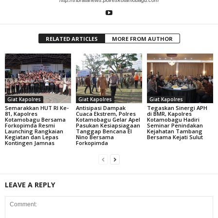
RELATED ARTICLES
MORE FROM AUTHOR
Giat Kapolres
Giat Kapolres
Giat Kapolres
Semarakkan HUT RI Ke-
Antisipasi Dampak
Tegaskan Sinergi APH
81, Kapolres
Cuaca Ekstrem, Polres
di BMR, Kapolres
Kotamobagu Bersama
Kotamobagu Gelar Apel
Kotamobagu Hadiri
Forkopimda Resmi
Pasukan Kesiapsiagaan
Seminar Penindakan
Launching Rangkaian
Tanggap Bencana El
Kejahatan Tambang
Kegiatan dan Lepas
Nino Bersama
Bersama Kejati Sulut
Kontingen Jamnas
Forkopimda
LEAVE A REPLY