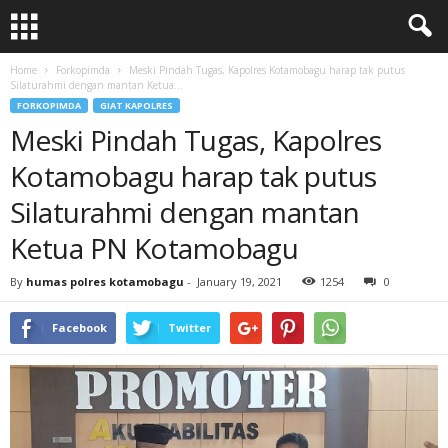
Home
Forkopimda
Meski Pindah Tugas, Kapolres Kotamobagu harap tak putus
Silaturahmi dengan mantan Ketua...
FORKOPIMDA
GIAT KAPOLRES
Meski Pindah Tugas, Kapolres
Kotamobagu harap tak putus
Silaturahmi dengan mantan
Ketua PN Kotamobagu
By
humas polres kotamobagu
-
January 19, 2021
1254
0
Facebook
Twitter