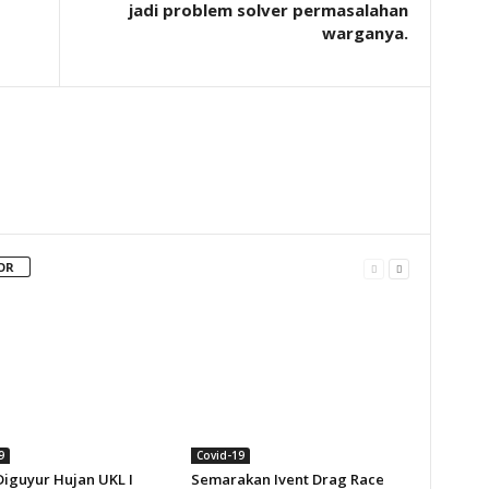
jadi problem solver permasalahan
warganya.
OR
9
Covid-19
Diguyur Hujan UKL I
Semarakan Ivent Drag Race