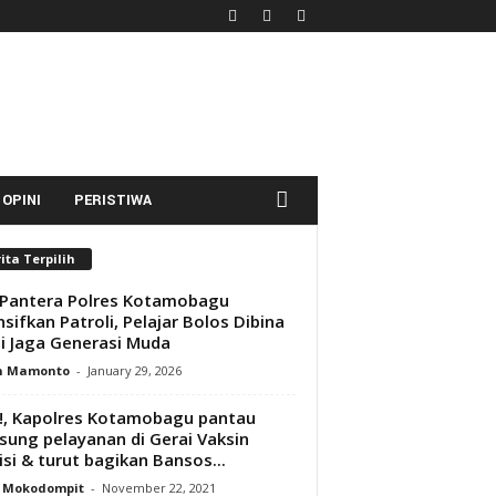
OPINI
PERISTIWA
ita Terpilih
Pantera Polres Kotamobagu
nsifkan Patroli, Pelajar Bolos Dibina
 Jaga Generasi Muda
n Mamonto
-
January 29, 2026
!, Kapolres Kotamobagu pantau
sung pelayanan di Gerai Vaksin
isi & turut bagikan Bansos...
y Mokodompit
-
November 22, 2021