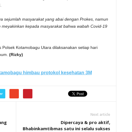
.
ya sejumlah masyarakat yang abai dengan Prokes, namun
dan meyakinkan kepada masyarakat bahwa wabah Covid-19
 Polsek Kotamobagu Utara dilaksanakan setiap hari
mum.
(Rizky)
tamobagu himbau protokol kesehatan 3M
er
Next article
ang
Dipercaya & pro aktif,
Bhabinkamtibmas satu ini selalu sukses