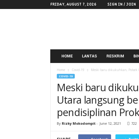
FRIDAY, AUGUST 7, 2026
SIGN IN / JOIN
POLRES
KOTAMOBAGU
HOME
LANTAS
RESKRIM
BI
Home
Covid-19
Meski baru dikukuhkan, Polsek K
COVID-19
Meski baru dikuk
Utara langsung be
pendisiplinan Prok
By
Rizky Mokodompit
-
June 12, 2021
722