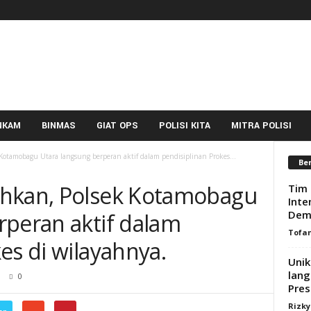
NKAM
BINMAS
GIAT OPS
POLISI KITA
MITRA POLISI
otamobagu Utara langsung berperan aktif dalam pendisiplinan Prokes...
Ber
uhkan, Polsek Kotamobagu
Tim 
Inte
Demi
rperan aktif dalam
Tofa
es di wilayahnya.
Unik
lang
0
Pres
Rizk