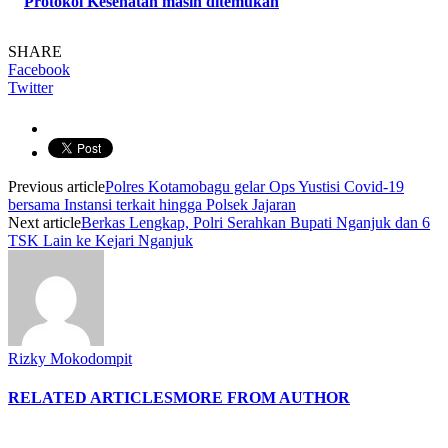
Protokol Kesehatan masih ditemukan
SHARE
Facebook
Twitter
Previous article
Polres Kotamobagu gelar Ops Yustisi Covid-19
bersama Instansi terkait hingga Polsek Jajaran
Next article
Berkas Lengkap, Polri Serahkan Bupati Nganjuk dan 6
TSK Lain ke Kejari Nganjuk
Rizky Mokodompit
RELATED ARTICLES
MORE FROM AUTHOR