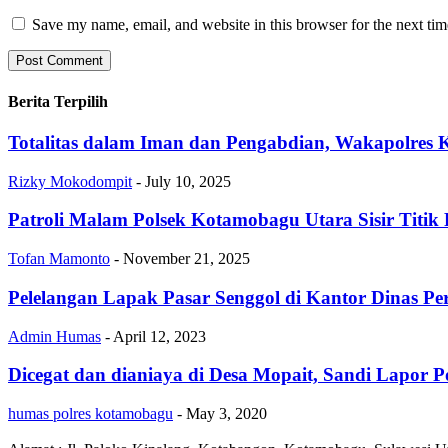
Save my name, email, and website in this browser for the next ti
Berita Terpilih
Totalitas dalam Iman dan Pengabdian, Wakapolres
Rizky Mokodompit
-
July 10, 2025
Patroli Malam Polsek Kotamobagu Utara Sisir Ti
Tofan Mamonto
-
November 21, 2025
Pelelangan Lapak Pasar Senggol di Kantor Dinas Pe
Admin Humas
-
April 12, 2023
Dicegat dan dianiaya di Desa Mopait, Sandi Lapor Po
humas polres kotamobagu
-
May 3, 2020