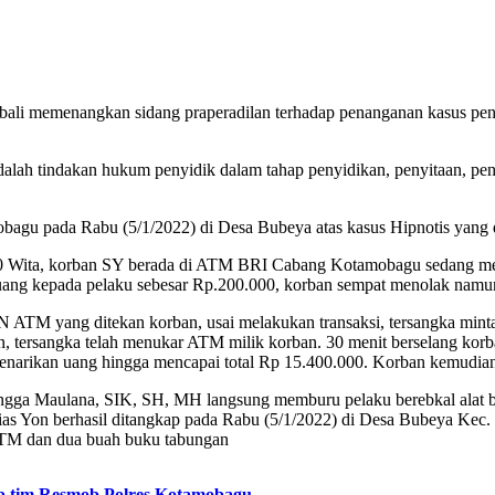
li memenangkan sidang praperadilan terhadap penanganan kasus penc
dalah tindakan hukum penyidik dalam tahap penyidikan, penyitaan, pe
obagu pada Rabu (5/1/2022) di Desa Bubeya atas kasus Hipnotis yang 
30 Wita, korban SY berada di ATM BRI Cabang Kotamobagu sedang melaku
ng kepada pelaku sebesar Rp.200.000, korban sempat menolak namun 
N ATM yang ditekan korban, usai melakukan transaksi, tersangka mint
, tersangka telah menukar ATM milik korban. 30 menit berselang ko
i penarikan uang hingga mencapai total Rp 15.400.000. Korban kemudi
a Maulana, SIK, SH, MH langsung memburu pelaku berebkal alat buk
ias Yon berhasil ditangkap pada Rabu (5/1/2022) di Desa Bubeya Ke
 ATM dan dua buah buku tabungan
ap tim Resmob Polres Kotamobagu