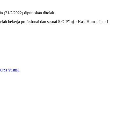
n (21/2/2022) diputuskan ditolak.
ah bekerja profesional dan sesuai S.O.P” ujar Kasi Humas Iptu I
ps Yustisi.