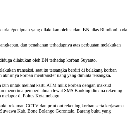
urian/penipuan yang dilakukan oleh sudara BN alias Bhudioni pada
nangkapan, dan penahanan terhadapnya atas perbuatan melakukan
diduga dilakukan oleh BN terhadap korban Suyanto.
kan transaksi, saat itu tersangka berdiri di belakang korban
akhirnya korban mentransfer uang yang diminta tersangka.
a izin untuk melihat kartu ATM milik korban dengan maksud
rban menerima pemberitahuan lewat SMS Banking dimana rekening
an melapor di Polres Kotamobagu.
ti rekaman CCTV dan print out rekening korban serta kerjasama
c. Suwawa Kab. Bone Bolango Gorontalo. Barang bukti yang