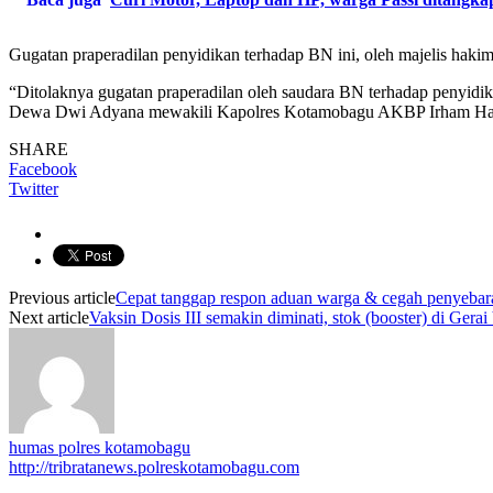
Gugatan praperadilan penyidikan terhadap BN ini, oleh majelis haki
“Ditolaknya gugatan praperadilan oleh saudara BN terhadap penyidik
Dewa Dwi Adyana mewakili Kapolres Kotamobagu AKBP Irham Hali
SHARE
Facebook
Twitter
Previous article
Cepat tanggap respon aduan warga & cegah penyeba
Next article
Vaksin Dosis III semakin diminati, stok (booster) di Ge
humas polres kotamobagu
http://tribratanews.polreskotamobagu.com