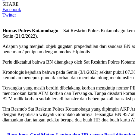
SHARE
Facebook
Twitter
Humas Polres Kotamobagu
– Sat Reskrim Polres Kotamobagu kemba
Senin (21/2/2022).
Adapun yang menjadi objek gugatan prapedadilan dari saudara BN a
pencurian / penipuan dengan modus Hiptnotis.
Perlu diketahui bahwa BN ditangkap oleh Sat Reskrim Polres Kotam
Kronologis kejadian bahwa pada Senin (3/1/2022) sekitar pukul 07.
kemudian menepuk pundak korban dan meminta tolong mentransfer ua
Tersangka yang masih berdiri dibelakang korban mengintip nomor PI
mencocokan kartu ATM korban dan Tersangka. Tanpa disadari korban
ATM milik korban sudah terjadi transfer dan beberapa kali transaks
Tim Resmob Sat Reskrim Polres Kotamobagu yang dipimpin AKP Angg
dengan Kepolisian wilayah Gorontalo akhirnya Tersangka BN 957 al
diamankan dari tangan pelaku berupa dua buah HP, dua buah kartu
Baca juga
Curi Motor, Laptop dan HP, warga Passi ditangk