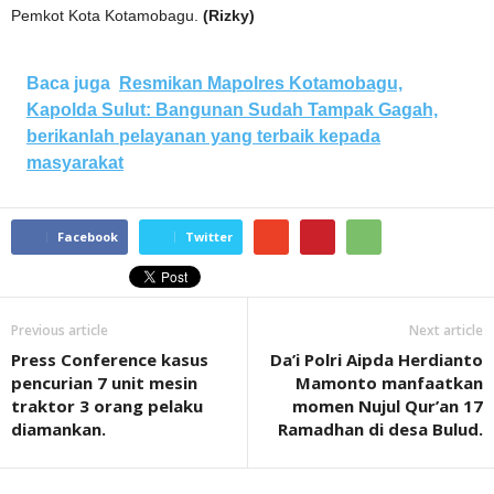
Pemkot Kota Kotamobagu.
(Rizky)
Baca juga
Resmikan Mapolres Kotamobagu,
Kapolda Sulut: Bangunan Sudah Tampak Gagah,
berikanlah pelayanan yang terbaik kepada
masyarakat
Facebook
Twitter
Previous article
Next article
Press Conference kasus
Da’i Polri Aipda Herdianto
pencurian 7 unit mesin
Mamonto manfaatkan
traktor 3 orang pelaku
momen Nujul Qur’an 17
diamankan.
Ramadhan di desa Bulud.