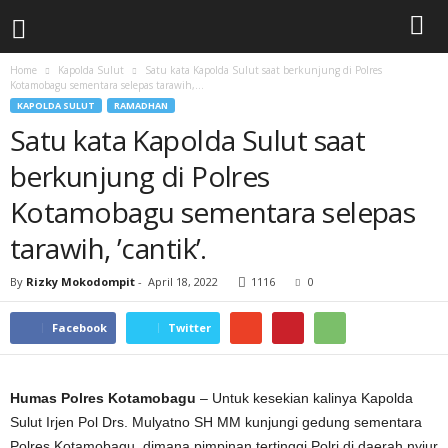
Home
Kapolda Sulut
Satu kata Kapolda Sulut saat berkunjung di Polres
Kotamobagu sementara selepas tarawih,...
KAPOLDA SULUT
RAMADHAN
Satu kata Kapolda Sulut saat
berkunjung di Polres
Kotamobagu sementara selepas
tarawih, ’cantik’.
By
Rizky Mokodompit
-
April 18, 2022
1116
0
Facebook
Twitter
Humas Polres Kotamobagu
– Untuk kesekian kalinya Kapolda
Sulut Irjen Pol Drs. Mulyatno SH MM kunjungi gedung sementara
Polres Kotamobagu, dimana pimpinan tertinggi Polri di daerah nyiur