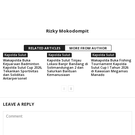
Rizky Mokodompit
RELATED ARTICLES
MORE FROM AUTHOR
Kapolda Sulut
Kapolda Sulut
Kapolda Sulut
Wakapolda Buka
Kapolda Sulut Tinjau
Wakapolda Buka Fishing
Kejuaraan Badminton
Lokasi Banjir Bandang di
Tournament Kapolda
Kapolda Sulut Cup 2026,
Solimandungan 2 dan
Sulut Cup I Tahun 2026
Tekankan Sportivitas
Salurkan Bantuan
di Kawasan Megamas
dan Soliditas
Kemanusiaan
Manado
Antarpersonel
LEAVE A REPLY