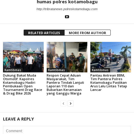
humas polres kotamobagu
http://tribratanews.polreskotamobagu.com
RELATED ARTICLES
MORE FROM AUTHOR
Kamtibmas
Kamtibmas
Kamtibmas
Dukung Bakat Muda
Respon Cepat Aduan
Pantau Antrean BBM,
Otomotif: Kapolres
Masyarakat, Tim
Tim Pantera Polres
Kotamobagu Hadiri
Pantera Tindak Lanjuti
Kotamobagu Pastikan
Pembukaan Open
Laporan 110 dan
Arus Lalu Lintas Tetap
Tournament Drag Race
Bubarkan Keramaian
Lancar
& Drag Bike 2026
yang Ganggu Warga
LEAVE A REPLY