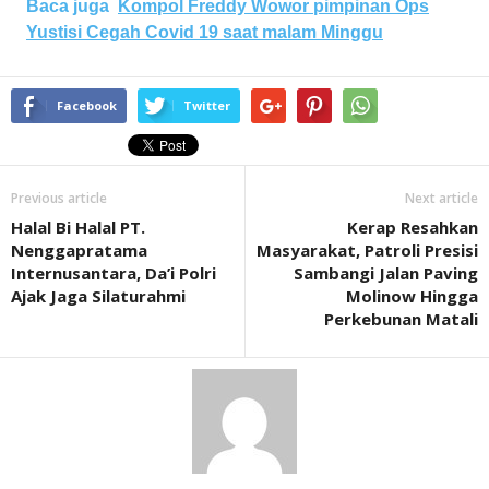
Baca juga
Kompol Freddy Wowor pimpinan Ops
Yustisi Cegah Covid 19 saat malam Minggu
Facebook
Twitter
Previous article
Next article
Halal Bi Halal PT.
Kerap Resahkan
Nenggapratama
Masyarakat, Patroli Presisi
Internusantara, Da’i Polri
Sambangi Jalan Paving
Ajak Jaga Silaturahmi
Molinow Hingga
Perkebunan Matali