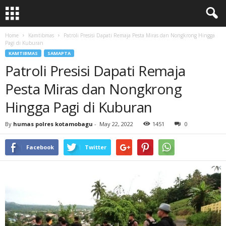
Home
Kamtibmas
Patroli Presisi Dapati Remaja Pesta Miras dan Nongkrong Hingga
Pagi di Kuburan
KAMTIBMAS
SAMAPTA
Patroli Presisi Dapati Remaja
Pesta Miras dan Nongkrong
Hingga Pagi di Kuburan
By
humas polres kotamobagu
-
May 22, 2022
1451
0
Facebook
Twitter