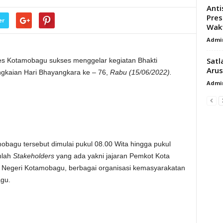
Anti
Pres
er
Wakt
Admi
Satl
es Kotamobagu sukses menggelar kegiatan Bhakti
Arus
gkaian Hari Bhayangkara ke – 76,
Rabu (15/06/2022).
Admi
mobagu tersebut dimulai pukul 08.00 Wita hingga pukul
mlah
Stakeholders
yang ada yakni jajaran Pemkot Kota
Negeri Kotamobagu, berbagai organisasi kemasyarakatan
gu.