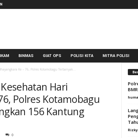
IN
NKAM
BINMAS
GIAT OPS
POLISI KITA
MITRA POLISI
Bhayangkara Ke – 76, Polres Kotamobagu Terbanyak...
Ber
 Kesehatan Hari
Pol
BMR 
76, Polres Kotamobagu
huma
ngkan 156 Kantung
Lang
Pen
Tah
Rizk
0