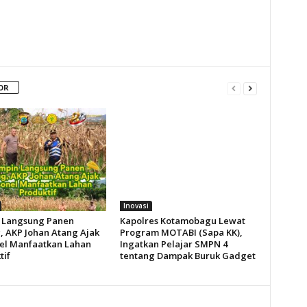
OR
Inovasi
 Langsung Panen
Kapolres Kotamobagu Lewat
, AKP Johan Atang Ajak
Program MOTABI (Sapa KK),
el Manfaatkan Lahan
Ingatkan Pelajar SMPN 4
tif
tentang Dampak Buruk Gadget