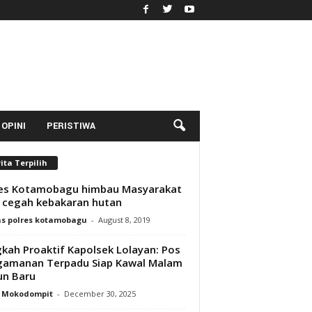
OPINI
PERISTIWA
ita Terpilih
res Kotamobagu himbau Masyarakat
cegah kebakaran hutan
s polres kotamobagu
-
August 8, 2019
kah Proaktif Kapolsek Lolayan: Pos
gamanan Terpadu Siap Kawal Malam
un Baru
y Mokodompit
-
December 30, 2025