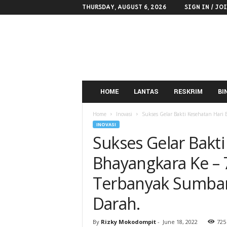
THURSDAY, AUGUST 6, 2026
SIGN IN / JO
POLRES
KOTAMOBAGU
HOME
LANTAS
RESKRIM
BI
Home
Inovasi
Sukses Gelar Bakti Kesehatan Hari 
INOVASI
Sukses Gelar Bakti
Bhayangkara Ke – 
Terbanyak Sumba
Darah.
By
Rizky Mokodompit
-
June 18, 2022
725