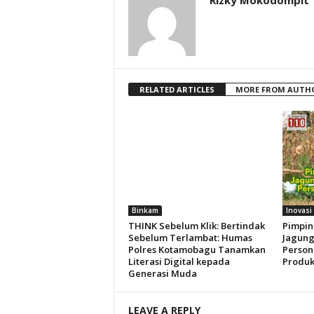
Rizky Mokodompit
RELATED ARTICLES
MORE FROM AUTH
Binkam
Inovasi
THINK Sebelum Klik: Bertindak
Pimpin
Sebelum Terlambat: Humas
Jagung
Polres Kotamobagu Tanamkan
Person
Literasi Digital kepada
Produk
Generasi Muda
LEAVE A REPLY