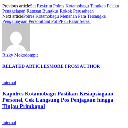
Previous article
Sat Reskrim Polres Kotamobagu Tangkap Pelaku
Penggelapan Ratusan Bungkus Rokok Perusahaan
Next article
Polres Kotamobagu Menahan Para Tersangka
Penganiayaan Personil Sat Pol PP di Pasar Serasi
Rizky Mokodompit
RELATED ARTICLES
MORE FROM AUTHOR
Internal
Kapolres Kotamobagu Pastikan Kesiapsiagaan
Personel, Cek Langsung Pos Penjagaan hingga
Tinjau Primkopol
Internal