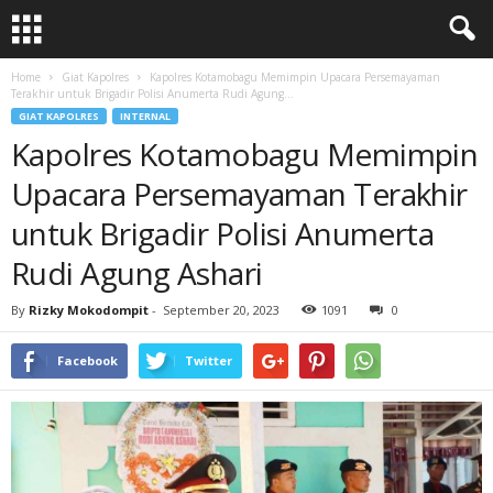
Home
Giat Kapolres
Kapolres Kotamobagu Memimpin Upacara Persemayaman
Terakhir untuk Brigadir Polisi Anumerta Rudi Agung...
GIAT KAPOLRES
INTERNAL
Kapolres Kotamobagu Memimpin
Upacara Persemayaman Terakhir
untuk Brigadir Polisi Anumerta
Rudi Agung Ashari
By
Rizky Mokodompit
-
September 20, 2023
1091
0
Facebook
Twitter