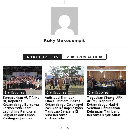
Rizky Mokodompit
RELATED ARTICLES
MORE FROM AUTHOR
Giat Kapolres
Giat Kapolres
Giat Kapolres
Semarakkan HUT RI Ke-
Antisipasi Dampak
Tegaskan Sinergi APH
81, Kapolres
Cuaca Ekstrem, Polres
di BMR, Kapolres
Kotamobagu Bersama
Kotamobagu Gelar Apel
Kotamobagu Hadiri
Forkopimda Resmi
Pasukan Kesiapsiagaan
Seminar Penindakan
Launching Rangkaian
Tanggap Bencana El
Kejahatan Tambang
Kegiatan dan Lepas
Nino Bersama
Bersama Kejati Sulut
Kontingen Jamnas
Forkopimda