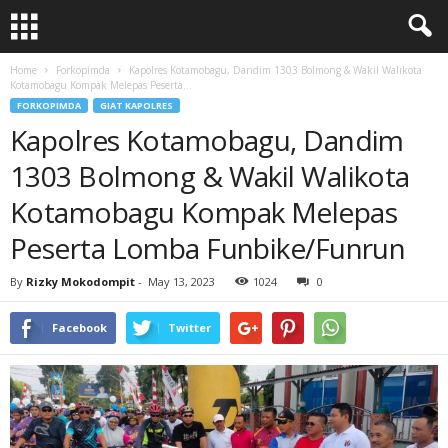
Home
Forkopimda
Kapolres Kotamobagu, Dandim 1303 Bolmong & Wakil Walikota
Kotamobagu Kompak Melepas Peserta...
FORKOPIMDA
GIAT KAPOLRES
Kapolres Kotamobagu, Dandim
1303 Bolmong & Wakil Walikota
Kotamobagu Kompak Melepas
Peserta Lomba Funbike/Funrun
By
Rizky Mokodompit
-
May 13, 2023
1024
0
Facebook
Twitter