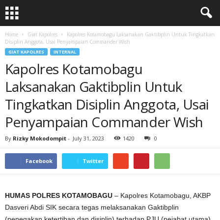
Home
Giat Kapolres
Kapolres Kotamobagu Laksanakan Gaktibplin Untuk Tingkatkan
Disiplin Anggota, Usai Penyampaian Commander Wish
GIAT KAPOLRES
INTERNAL
Kapolres Kotamobagu
Laksanakan Gaktibplin Untuk
Tingkatkan Disiplin Anggota, Usai
Penyampaian Commander Wish
By
Rizky Mokodompit
-
July 31, 2023
1420
0
Facebook
Twitter
HUMAS POLRES KOTAMOBAGU
– Kapolres Kotamobagu, AKBP
Dasveri Abdi SIK secara tegas melaksanakan Gaktibplin
(penegakan ketertiban dan disiplin) terhadap PJU (pejabat utama),