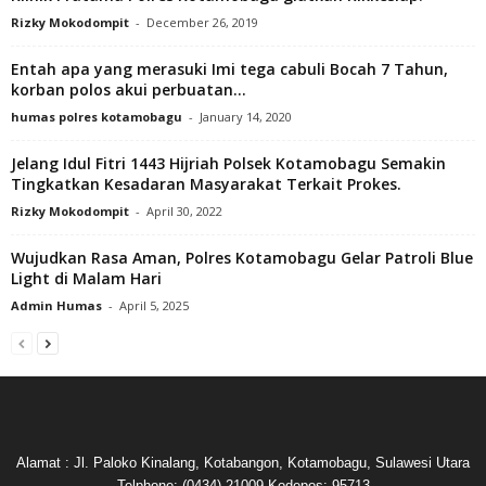
Rizky Mokodompit
-
December 26, 2019
Entah apa yang merasuki Imi tega cabuli Bocah 7 Tahun,
korban polos akui perbuatan...
humas polres kotamobagu
-
January 14, 2020
Jelang Idul Fitri 1443 Hijriah Polsek Kotamobagu Semakin
Tingkatkan Kesadaran Masyarakat Terkait Prokes.
Rizky Mokodompit
-
April 30, 2022
Wujudkan Rasa Aman, Polres Kotamobagu Gelar Patroli Blue
Light di Malam Hari
Admin Humas
-
April 5, 2025
Alamat : Jl. Paloko Kinalang, Kotabangon, Kotamobagu, Sulawesi Utara
Telphone: (0434) 21009 Kodepos: 95713