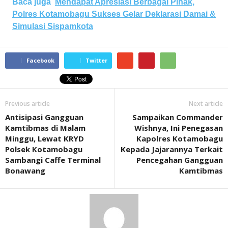
Baca juga
Mendapat Apresiasi Berbagai Pihak,
Polres Kotamobagu Sukses Gelar Deklarasi Damai &
Simulasi Sispamkota
Facebook
Twitter
Previous article
Next article
Antisipasi Gangguan
Sampaikan Commander
Kamtibmas di Malam
Wishnya, Ini Penegasan
Minggu, Lewat KRYD
Kapolres Kotamobagu
Polsek Kotamobagu
Kepada Jajarannya Terkait
Sambangi Caffe Terminal
Pencegahan Gangguan
Bonawang
Kamtibmas