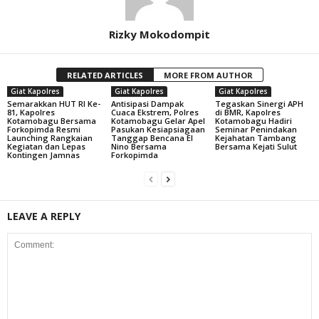
Rizky Mokodompit
RELATED ARTICLES
MORE FROM AUTHOR
Giat Kapolres
Giat Kapolres
Giat Kapolres
Semarakkan HUT RI Ke-
Antisipasi Dampak
Tegaskan Sinergi APH
81, Kapolres
Cuaca Ekstrem, Polres
di BMR, Kapolres
Kotamobagu Bersama
Kotamobagu Gelar Apel
Kotamobagu Hadiri
Forkopimda Resmi
Pasukan Kesiapsiagaan
Seminar Penindakan
Launching Rangkaian
Tanggap Bencana El
Kejahatan Tambang
Kegiatan dan Lepas
Nino Bersama
Bersama Kejati Sulut
Kontingen Jamnas
Forkopimda
LEAVE A REPLY