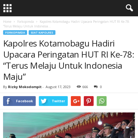
Home
Forkopimda
Kapolres Kotamobagu Hadiri Upacara Peringatan HUT RI Ke-78:
“Terus Melaju Untuk Indonesia...
FORKOPIMDA
GIAT KAPOLRES
Kapolres Kotamobagu Hadiri
Upacara Peringatan HUT RI Ke-78:
“Terus Melaju Untuk Indonesia
Maju”
By
Rizky Mokodompit
-
August 17, 2023
666
0
Facebook
Twitter