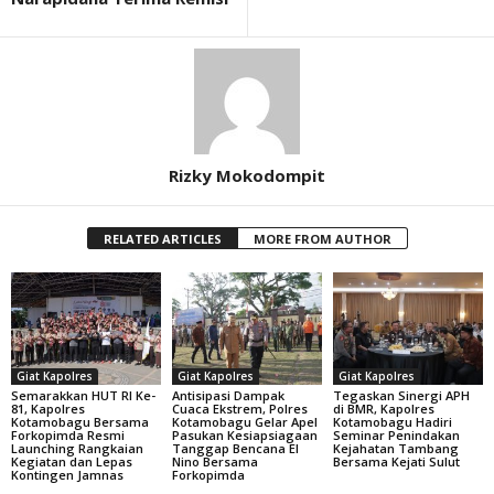
Rizky Mokodompit
RELATED ARTICLES
MORE FROM AUTHOR
Giat Kapolres
Giat Kapolres
Giat Kapolres
Semarakkan HUT RI Ke-
Antisipasi Dampak
Tegaskan Sinergi APH
81, Kapolres
Cuaca Ekstrem, Polres
di BMR, Kapolres
Kotamobagu Bersama
Kotamobagu Gelar Apel
Kotamobagu Hadiri
Forkopimda Resmi
Pasukan Kesiapsiagaan
Seminar Penindakan
Launching Rangkaian
Tanggap Bencana El
Kejahatan Tambang
Kegiatan dan Lepas
Nino Bersama
Bersama Kejati Sulut
Kontingen Jamnas
Forkopimda