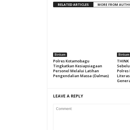
RELATED ARTICLES
MORE FROM AUTH
Binkam
Binkam
Polres Kotamobagu
THINK 
Tingkatkan Kesiapsiagaan
Sebelu
Personel Melalui Latihan
Polres
Pengendalian Massa (Dalmas)
Literas
Genera
LEAVE A REPLY