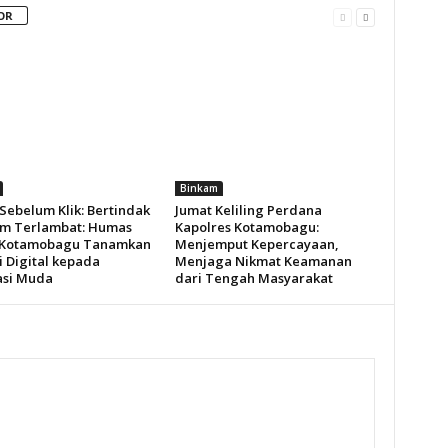
OR
Binkam
Sebelum Klik: Bertindak
Jumat Keliling Perdana
m Terlambat: Humas
Kapolres Kotamobagu:
 Kotamobagu Tanamkan
Menjemput Kepercayaan,
i Digital kepada
Menjaga Nikmat Keamanan
si Muda
dari Tengah Masyarakat