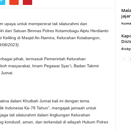
er
Mala
jaja
huma
m upaya untuk mempererat tali silaturahmi dan
ri dari Satuan Binmas Polres Kotamobagu Aiptu Herdianto
Kapo
eliling di Masjid An-Namira, Kelurahan Kotabangon,
Dist
/08/2023).
Rizk
 berbagai pihak, termasuk Pemerintah Kelurahan
koh masyarakat, Imam Pegawai Syar’i, Badan Takmir
 Jumat.
akna dalam Khutbah Jumat kali ini dengan tema
ik Indonesia Ke-78 Tahun”, mengajak jamaah untuk
aga tali silaturahmi dalam lingkungan Kelurahan
g kondusif, aman, dan terkendali di wilayah Hukum Polres