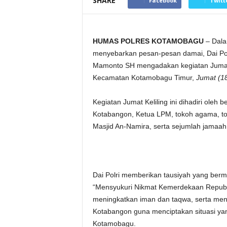
SHARE
Facebook
Twitt
HUMAS POLRES KOTAMOBAGU
– Dala
menyebarkan pesan-pesan damai, Dai Pol
Mamonto SH mengadakan kegiatan Jumat K
Kecamatan Kotamobagu Timur,
Jumat (18
Kegiatan Jumat Keliling ini dihadiri oleh
Kotabangon, Ketua LPM, tokoh agama, to
Masjid An-Namira, serta sejumlah jamaah
Dai Polri memberikan tausiyah yang berm
“Mensyukuri Nikmat Kemerdekaan Republ
meningkatkan iman dan taqwa, serta menj
Kotabangon guna menciptakan situasi yan
Kotamobagu.