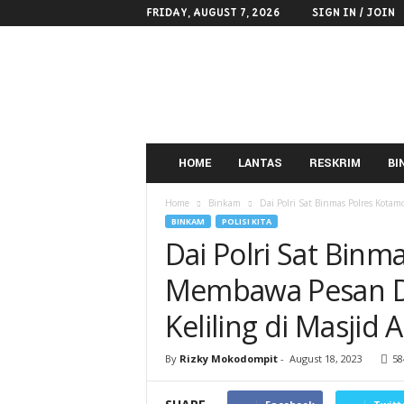
FRIDAY, AUGUST 7, 2026
SIGN IN / JOIN
POLRES
KOTAMOBAGU
HOME
LANTAS
RESKRIM
BI
Home
Binkam
Dai Polri Sat Binmas Polres Kota
BINKAM
POLISI KITA
Dai Polri Sat Bin
Membawa Pesan D
Keliling di Masjid
By
Rizky Mokodompit
-
August 18, 2023
58