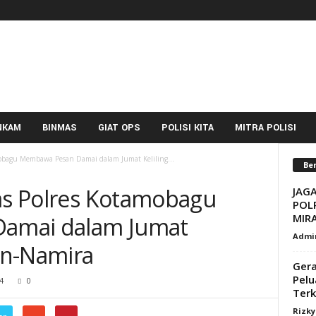
NKAM
BINMAS
GIAT OPS
POLISI KITA
MITRA POLISI
mobagu Membawa Pesan Damai dalam Jumat Keliling...
Ber
mas Polres Kotamobagu
JAGA
POL
MIR
amai dalam Jumat
Admi
 An-Namira
Ger
Pelu
4
0
Terk
Rizk