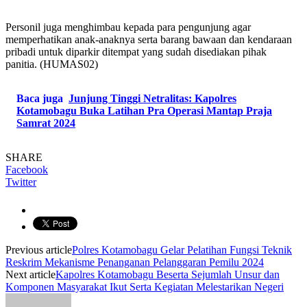
Personil juga menghimbau kepada para pengunjung agar
memperhatikan anak-anaknya serta barang bawaan dan kendaraan
pribadi untuk diparkir ditempat yang sudah disediakan pihak
panitia. (HUMAS02)
Baca juga
Junjung Tinggi Netralitas: Kapolres
Kotamobagu Buka Latihan Pra Operasi Mantap Praja
Samrat 2024
SHARE
Facebook
Twitter
Previous article
Polres Kotamobagu Gelar Pelatihan Fungsi Teknik
Reskrim Mekanisme Penanganan Pelanggaran Pemilu 2024
Next article
Kapolres Kotamobagu Beserta Sejumlah Unsur dan
Komponen Masyarakat Ikut Serta Kegiatan Melestarikan Negeri