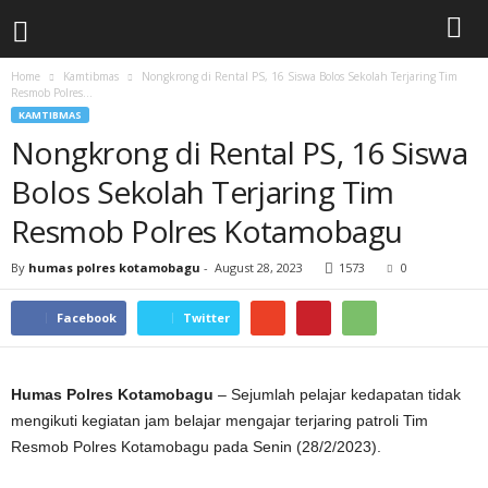
Home
Kamtibmas
Nongkrong di Rental PS, 16 Siswa Bolos Sekolah Terjaring Tim
Resmob Polres...
KAMTIBMAS
Nongkrong di Rental PS, 16 Siswa
Bolos Sekolah Terjaring Tim
Resmob Polres Kotamobagu
By
humas polres kotamobagu
-
August 28, 2023
1573
0
Facebook
Twitter
Humas Polres Kotamobagu
– Sejumlah pelajar kedapatan tidak
mengikuti kegiatan jam belajar mengajar terjaring patroli Tim
Resmob Polres Kotamobagu pada Senin (28/2/2023).