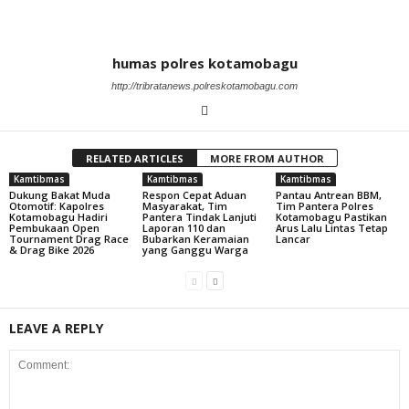
humas polres kotamobagu
http://tribratanews.polreskotamobagu.com
RELATED ARTICLES
MORE FROM AUTHOR
Kamtibmas
Kamtibmas
Kamtibmas
Dukung Bakat Muda
Respon Cepat Aduan
Pantau Antrean BBM,
Otomotif: Kapolres
Masyarakat, Tim
Tim Pantera Polres
Kotamobagu Hadiri
Pantera Tindak Lanjuti
Kotamobagu Pastikan
Pembukaan Open
Laporan 110 dan
Arus Lalu Lintas Tetap
Tournament Drag Race
Bubarkan Keramaian
Lancar
& Drag Bike 2026
yang Ganggu Warga
LEAVE A REPLY