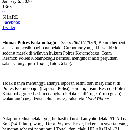
January 6, 2020
1363
0
SHARE
Facebook
Twitter
Humas Polres Kotamobagu
–
Senin (06/01/2020)
, Belum berhenti
aksi sapu bersih bagi para pelaku Curanmor yang akhir-akhir ini
sedang marak di wilayah hukum Polres Kotamobagu, Team
Resmob Polres Kotamobagu kembali mengincar aksi perjudian,
salah satunya judi Togel (Toto Gelap).
Tidak hanya menunggu adanya laporan resmi dari masyarakat di
Polres Kotamobagu (Laporan Polisi), sore ini, Team Resmob Polres
Kotamobagu berhasil menangkap Pelaku Judi Togel (Toto gelap)
walaupun hanya lewat aduan masyarakat via
Hand Phone
.
Adapun kedua pelaku yng berhasil diamankan yaitu lelaki ST Alias
Sop (34 Tahun), warga Desa Poyowa Besar, Pekerjaan swasta, yang
berperan sebagai pengumpul Togel, dan lelaki HK Alis Hol, (21