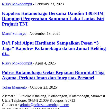
Rizky Mokodompit
-
February 23, 2023
Kapolres Kotamobagu Bersama Dandim 1303/BM
Dampingi Penyerahan Santunan Laka Lantas Istri
Prajurit TNI
Maruf Sumaryo
-
November 18, 2025
Da’i Polri Aiptu Herdianto Sampaikan Pesan “3
Jaga” Kapolres Kotamobagu dalam Jumat Keliling
di...
Rizky Mokodompit
-
April 4, 2025
Polres Kotamobagu Gelar Kegiatan Binrohtal Tiga
Agama, Perkuat Iman dan Integritas Personel
Tofan Mamonto
-
October 23, 2025
Alamat : Jl. Paloko Kinalang, Kotabangon, Kotamobagu, Sulawesi
Utara Telphone: (0434) 21009 Kodepos: 95713
Contact us:
admin@polreskotamobagu.com