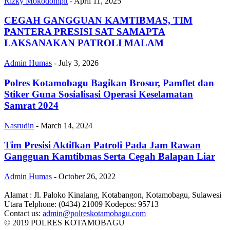
Rizky Mokodompit
-
April 11, 2025
CEGAH GANGGUAN KAMTIBMAS, TIM
PANTERA PRESISI SAT SAMAPTA
LAKSANAKAN PATROLI MALAM
Admin Humas
-
July 3, 2026
Polres Kotamobagu Bagikan Brosur, Pamflet dan
Stiker Guna Sosialisasi Operasi Keselamatan
Samrat 2024
Nasrudin
-
March 14, 2024
Tim Presisi Aktifkan Patroli Pada Jam Rawan
Gangguan Kamtibmas Serta Cegah Balapan Liar
Admin Humas
-
October 26, 2022
Alamat : Jl. Paloko Kinalang, Kotabangon, Kotamobagu, Sulawesi
Utara Telphone: (0434) 21009 Kodepos: 95713
Contact us:
admin@polreskotamobagu.com
© 2019 POLRES KOTAMOBAGU