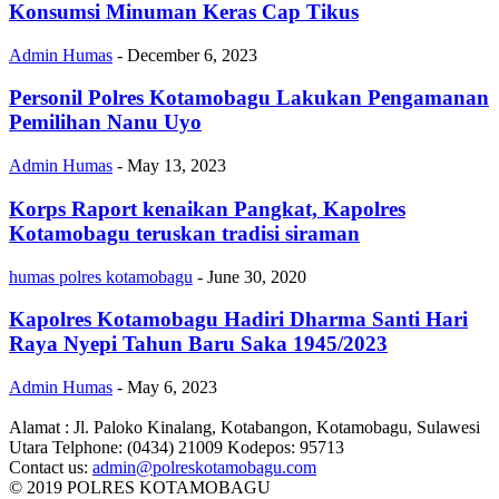
Konsumsi Minuman Keras Cap Tikus
Admin Humas
-
December 6, 2023
Personil Polres Kotamobagu Lakukan Pengamanan
Pemilihan Nanu Uyo
Admin Humas
-
May 13, 2023
Korps Raport kenaikan Pangkat, Kapolres
Kotamobagu teruskan tradisi siraman
humas polres kotamobagu
-
June 30, 2020
Kapolres Kotamobagu Hadiri Dharma Santi Hari
Raya Nyepi Tahun Baru Saka 1945/2023
Admin Humas
-
May 6, 2023
Alamat : Jl. Paloko Kinalang, Kotabangon, Kotamobagu, Sulawesi
Utara Telphone: (0434) 21009 Kodepos: 95713
Contact us:
admin@polreskotamobagu.com
© 2019 POLRES KOTAMOBAGU