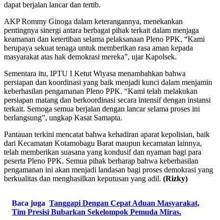
dapat berjalan lancar dan tertib.
AKP Rommy Ginoga dalam keterangannya, menekankan
pentingnya sinergi antara berbagai pihak terkait dalam menjaga
keamanan dan ketertiban selama pelaksanaan Pleno PPK. “Kami
berupaya sekuat tenaga untuk memberikan rasa aman kepada
masyarakat atas hak demokrasi mereka”, ujar Kapolsek.
Sementara itu, IPTU I Ketut Wiyasa menambahkan bahwa
persiapan dan koordinasi yang baik menjadi kunci dalam menjamin
keberhasilan pengamanan Pleno PPK. “Kami telah melakukan
persiapan matang dan berkoordinasi secara intensif dengan instansi
terkait. Semoga semua berjalan dengan lancar selama proses ini
berlangsung”, ungkap Kasat Samapta.
Pantauan terkini mencatat bahwa kehadiran aparat kepolisian, baik
dari Kecamatan Kotamobagu Barat maupun kecamatan lainnya,
telah memberikan suasana yang kondusif dan nyaman bagi para
peserta Pleno PPK. Semua pihak berharap bahwa keberhasilan
pengamanan ini akan menjadi landasan bagi proses demokrasi yang
berkualitas dan menghasilkan keputusan yang adil.
(Rizky)
Baca juga
Tanggapi Dengan Cepat Aduan Masyarakat,
Tim Presisi Bubarkan Sekelompok Pemuda Miras.