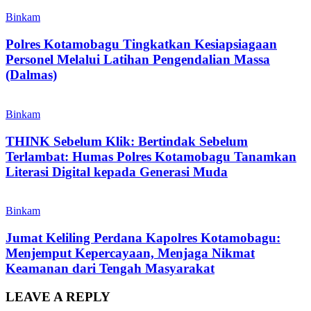
Binkam
Polres Kotamobagu Tingkatkan Kesiapsiagaan
Personel Melalui Latihan Pengendalian Massa
(Dalmas)
Binkam
THINK Sebelum Klik: Bertindak Sebelum
Terlambat: Humas Polres Kotamobagu Tanamkan
Literasi Digital kepada Generasi Muda
Binkam
Jumat Keliling Perdana Kapolres Kotamobagu:
Menjemput Kepercayaan, Menjaga Nikmat
Keamanan dari Tengah Masyarakat
LEAVE A REPLY