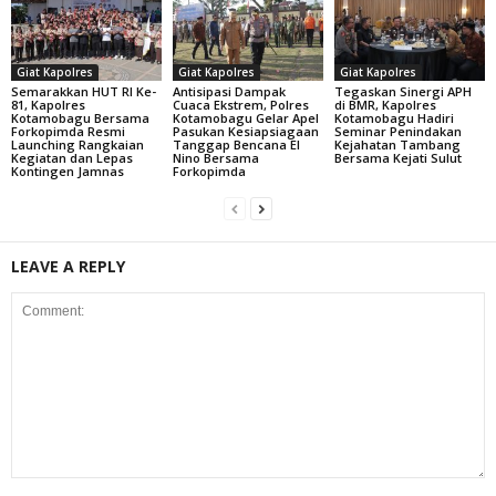
Giat Kapolres
Giat Kapolres
Giat Kapolres
Semarakkan HUT RI Ke-
Antisipasi Dampak
Tegaskan Sinergi APH
81, Kapolres
Cuaca Ekstrem, Polres
di BMR, Kapolres
Kotamobagu Bersama
Kotamobagu Gelar Apel
Kotamobagu Hadiri
Forkopimda Resmi
Pasukan Kesiapsiagaan
Seminar Penindakan
Launching Rangkaian
Tanggap Bencana El
Kejahatan Tambang
Kegiatan dan Lepas
Nino Bersama
Bersama Kejati Sulut
Kontingen Jamnas
Forkopimda
LEAVE A REPLY