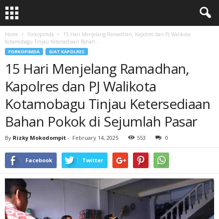
Home
Forkopimda
15 Hari Menjelang Ramadhan, Kapolres dan PJ Walikota
Kotamobagu Tinjau Ketersediaan Bahan...
FORKOPIMDA
GIAT KAPOLRES
15 Hari Menjelang Ramadhan,
Kapolres dan PJ Walikota
Kotamobagu Tinjau Ketersediaan
Bahan Pokok di Sejumlah Pasar
By
Rizky Mokodompit
-
February 14, 2025
553
0
Facebook
Twitter