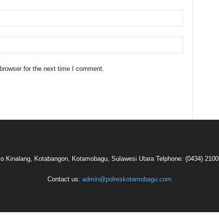
browser for the next time I comment.
oko Kinalang, Kotabangon, Kotamobagu, Sulawesi Utara Telphone: (0434) 210
Contact us:
admin@polreskotamobagu.com