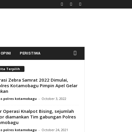
OPINI
PERISTIWA
ita Terpilih
asi Zebra Samrat 2022 Dimulai,
lres Kotamobagu Pimpin Apel Gelar
ukan
s polres kotamobagu
-
October 3, 2022
r Operasi Knalpot Bising, sejumlah
r diamankan Tim gabungan Polres
amobagu
s polres kotamobagu
-
October 24, 2021