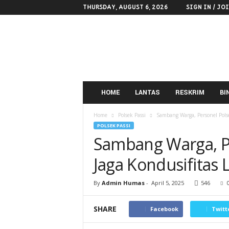
THURSDAY, AUGUST 6, 2026
SIGN IN / JO
POLRES
KOTAMOBAGU
HOME
LANTAS
RESKRIM
BI
Home
Polsek Passi
Sambang Warga, Personel Polse
POLSEK PASSI
Sambang Warga, Pe
Jaga Kondusifitas
By
Admin Humas
-
April 5, 2025
546
SHARE
Facebook
Twitt