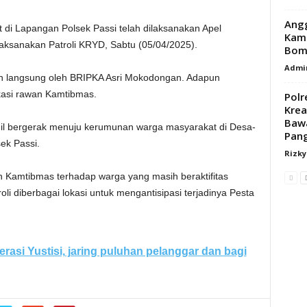
Angg
di Lapangan Polsek Passi telah dilaksanakan Apel
Kam
aksanakan Patroli KRYD, Sabtu (05/04/2025).
Bom
Admi
in langsung oleh BRIPKA Asri Mokodongan. Adapun
kasi rawan Kamtibmas.
Polr
Krea
Baw
nil bergerak menuju kerumunan warga masyarakat di Desa-
Pang
ek Passi.
Rizk
Kamtibmas terhadap warga yang masih beraktifitas
li diberbagai lokasi untuk mengantisipasi terjadinya Pesta
erasi Yustisi, jaring puluhan pelanggar dan bagi