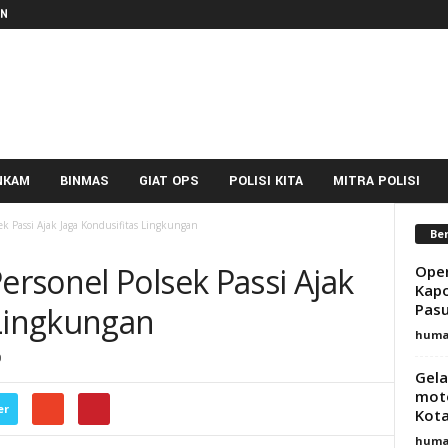
IN
NKAM
BINMAS
GIAT OPS
POLISI KITA
MITRA POLISI
k Passi Ajak Jaga Kondusifitas Lingkungan
Ber
rsonel Polsek Passi Ajak
Oper
Kapo
Pas
 Lingkungan
huma
0
Gela
moto
er
Kot
huma