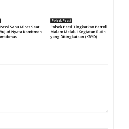
Polsek Passi
Passi Sapu Miras Saat
Polsek Passi Tingkatkan Patroli
Wujud Nyata Komitmen
Malam Melalui Kegiatan Rutin
amtibmas
yang Ditingkatkan (KRYD)