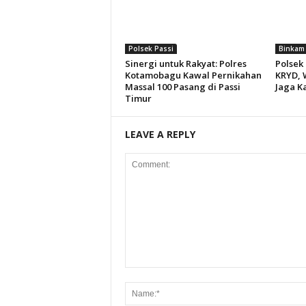
Polsek Passi
Binkam
Sinergi untuk Rakyat: Polres
Polsek 
Kotamobagu Kawal Pernikahan
KRYD, 
Massal 100 Pasang di Passi
Jaga K
Timur
LEAVE A REPLY